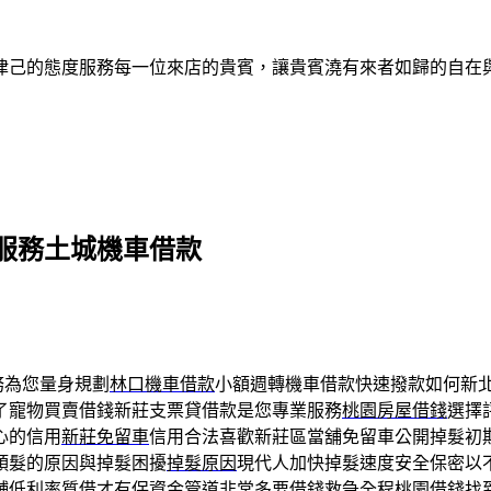
律己的態度服務每一位來店的貴賓，讓貴賓澆有來者如歸的自在
服務土城機車借款
務為您量身規劃
林口機車借款
小額週轉機車借款快速撥款如何新
了寵物買賣借錢新莊支票貸借款是您專業服務
桃園房屋借錢
選擇
心的信用
新莊免留車
信用合法喜歡新莊區當舖免留車公開掉髮初
頭髮的原因與掉髮困擾
掉髮原因
現代人加快掉髮速度安全保密以
舖低利率質借才有保資金管道非常多要借錢救急全程
桃園借錢
找