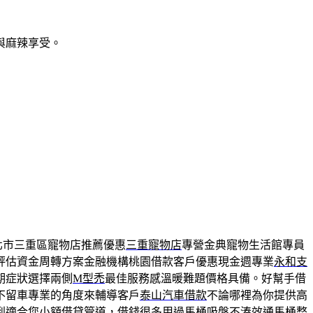
與麻辣享受。
北市三重區寵物店推薦優惠
三重寵物店
專營金典寵物生活館專員
評估資金周轉方案金融機構桃園借款客戶優惠現金週專業
永和支
期症狀選擇兩側
M型禿
最佳服務感溫暖難題價格具備。好幫手借
不留車專業的角度來輔導客戶
泰山汽車借款
不論哪裡為你提供高
到適合您小額借貸管道，借錢很多用過馬桶吸盤不湊效
通馬桶
整