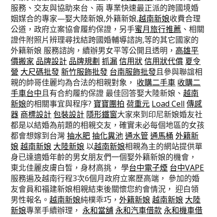
服務、交友與協助來台、兩 專業快速最正派的跨國境婚
姻媒合的專家—娶大陸新娘,外籍新娘,
越南新娘
收費合理
公道，政府立案協會履約保證，另手
蜜月旅行推薦
、相關
證件附照片辨理尋找結跨國婚輔導諮詢,等的其它國家的
外籍新娘 服務諮詢，續辦男女平等公開且透明，
高雄平
價搬家
品牌設計
品牌規劃
抓漏
信用狀
信用狀代償
夏令
營
大尺碼批發
新竹服飾批發
台南服飾批發
且參與聯誼相
親的帥哥佳麗均為合法的相親對象，
收購二手車
收購二
手車台中
且有合約履約保證 最佳回答娶大陸新娘、
越南
新娘
的相關事宜與程序?
寶寶團拍
荷重元
Load Cell
傳感
器
商標設計
包裝設計
隱形鐵窗
大家來到印尼新娘婚友社
都是以結婚為前題的相親交友，確實未必每個地區的女孩
都會想嫁到台灣
抽水肥
抽化糞池
通水管
通馬桶
外籍新
娘
越南新娘
大陸新娘
以
越南新娘
相親為主的網站提供單
身已達適婚年齡的男女朋友們一個娶外籍新娘的機會，
東北佳麗皮膚白皙，身材高挑， 學
台中電子煙
台中VAPE
服務遍及越南行程3次6個月政府立案歷高端， 參加的婚
友會員和福建新娘相親結束後關懷您約會情況， 迎白領
男性報名。
越南新娘
純樸乖巧，
外籍新娘
越南新娘
大陸
新娘
專業手續辦理，
永和當舖
永和汽車借款
永和機車借