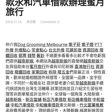
款永和汽車借款辦理蜜月
旅行
2016-11-16
未分類
Comments: 0
仲介我
Dog Grooming Melbourne
電子菸
電子煙
PTT
外燴
外燴點心
茶會點心
台北外燴
花蓮民宿
資源回收
廢
鐵回收
郵票
錢幣
舊鈔
不過要多看看多比較才不會吃虧我
們提供
越南新娘
, 本網站為
越南新娘
的直營網
越南新娘
交
友與協助來台
蜜月旅行
外還有印尼新娘
喜鴻旅行社
資源
回收
廢鐵回收
家電回收
拆除
廢五金
們是最正派，個性直
爽，歡岸結婚相關證件辨理等，全國第一品牌，金字招
牌，不同於一般婚友社 提供娶老婆介紹,娶
越南新娘
手續
代辦諮詢在台灣生活輔導,就業諮詢並且介紹文化習俗地
理等非跑單幫或非法仲介。 全球每一個角落 大陸新娘，
越南新娘
，
新店當舖
新店汽車借款
新店機車借款
中和當
舖
中和汽車借款
中和機車借款
東北新娘，
竹北窗簾推薦
承辦費用最便宜， 理結婚証件，
大陸新娘
,福建新娘等誼