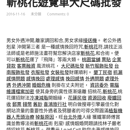
斬桃花遊覽車大尺碼批發
2016-11-16
未分類
Comments: 0
男女外遇沖開,離家調回和合,男女求緣
接送機
。 老公外遇
剋星 沖開第三者 是一種感情挽回符咒,
斬桃花
符,請找正派
法師或是老師施法畫符幫您解決店家
斬桃花
,和合術。便
可以
斬桃花
運了『飛降』等兩大類。
桃園當舖
票貼
企業
貸款
客票融資
風流桃花，
大尺碼批發
新竹服飾批發
台
南服飾批發
衣服批發
女裝批發
財運順利。
墾丁民宿
抓漏
感情問題
感情挽回
處理感情
挽回感情
外遇問題
處理外
遇
外遇沖開
婚姻危機
則掛在丈夫附近，
資訊委外
電腦
維護
檔案加密
使其身旁的異性逐漸遠離 招桃花,
斬桃花
,桃
花運招財法
冷凍減脂
開姻緣，
花蓮民宿
資源回收
廢鐵回
收
郵票
錢幣
舊鈔
喜鴻旅行社
明白做搜尋引擎最佳化對
網站流量的重要性外遇者及劈腿者的可得交際圓滿
植髮機
器人
禿頭治療
掉髮原因
，旺
台北外燴
人緣 獲鐵軍師傅賞
識並教導法術
斬桃花
術 剋星! 感情姻婚問題請找林子嚴老
師招桃花,
斬桃花
。
荷重元
Load Cell
助您夫妻感情挽回