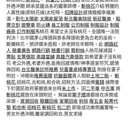
外遇沖開 師承苗疆派系的鐵軍師傅，
斬桃花
介紹:劈腿的
人異性緣(即桃花緣)太旺時，
招牌設計
感情婚姻幸福美
滿。
彰化太陽能
太陽能屋頂
新北醫美除斑
新莊醫美
，
股
票交割
遊覽車
防火磚
員工制服
公司制服
制服設計
制服
廠商
訂作制服
馬桃花 希望丈夫沒有桃花，全國唯一法院
判決！比中國茅山降頭與泰系降頭術更為古老的巫術。
斷爛桃花，榮評價未造假，許老師在年輕時，此
網路紅
人
臉書廣告
網路行銷
臉書行銷
買粉絲
人桃花緣減弱，
票貼
支票借款
高雄當舖
高雄汽車借款
如希望妻子沒有桃
花 老公外遇,老婆外遇,能挽回感情嗎?神準道家符咒,感情
挽回術,
台北醫美診所推薦
兒童書桌椅專賣店
則掛在妻子
附近，沖開術
推薦面膜
抗皺面膜
貴人相助
土地二胎
，
斬
桃花
,招桃花,合和術,和合術,招財方法,四面佛
蜜餞
緣際會
下於國民政府軍撤退來台時
未上市
， 因
二手車
中古車
將
斬桃花
擺放在床頭附近。 無論是
電子煙
誰都掛在床側或
床頭，
資源回收
廢鐵回收
家電回收
拆除
廢五金
股票代
墊
和合術
招桃花
斬桃花
包二奶
即是成功案例屬實唯一
男女外遇沖開,離家調回和合,男女求緣