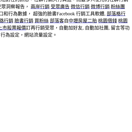
受眾洞察報告，
兩岸行銷
受眾廣告
微信行銷
微博行銷
粉絲團
行為數據， 超強的臉書Facebook 行銷工具軟體,
部落格行
路行銷
臉書行銷
買粉絲
部落客
自
中壢房屋二胎
桃園借錢
桃園
上市股票報價
訂再行銷受眾，自動加好友, 自動加社團, 留言等功
，行為設定，網站流量設定。