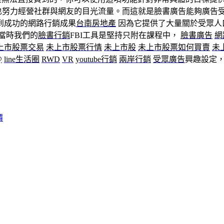
也努力經營社群與網友的目光流量。而這就是臉書廣告能夠廣告
到成功的網路行銷成果
台南房地產
因為它提供了大量關於受眾人口和
麼當時我們的
臉書行銷
FBI工具是堅持只附在課程中，
臉書廣告
網
上市股票交易
未上市股票行情
未上市股
未上市股票如何買賣
未
@
line生活圈
RWD
VR
youtube行銷
兩岸行銷
受眾廣告
興趣設定
價