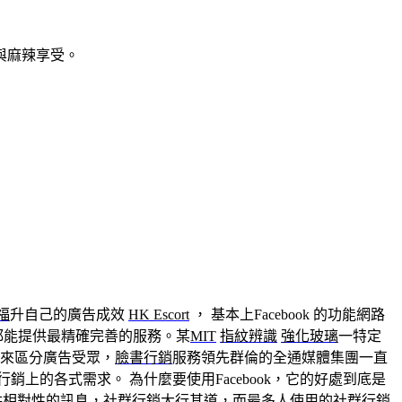
與麻辣享受。
福
升自己的廣告成效
HK Escort
， 基本上Facebook 的功能網路
都能提供最精確完善的服務。某
MIT
指紋辨識
強化玻璃
一特定
來區分廣告受眾，
臉書行銷
服務領先群倫的全通媒體集團一直
上的各式需求。 為什麼要使用Facebook，它的好處到底是
供相對性的訊息，社群行銷大行其道，而最多人使用的社群行銷