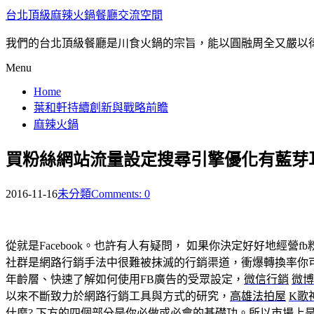
台北頂級麻辣火鍋餐廳交流空間
我們的台北頂級餐廳是川食火鍋的宗旨，能以圓融周全又嚴以
Menu
Home
葉和軒持續創新與戰略前瞻
麻辣火鍋
買粉絲網站流量設定搜尋引擎優化有藍芽
2016-11-16
未分類
Comments: 0
從就是Facebook。也許有人有疑問， 如果你決定好好地經
社群是網路行銷手法中很難被抹滅的行銷渠道，衝爆轉換率你
年齡層、快速了解如何使用FB廣告的受眾設定，
微信行銷
微博
以來不斷致力於網路行銷工具與方式的研究，
高雄法拍屋
K歌
什麼? 下方的四個部分是你必做或必會的基礎功。所以市場