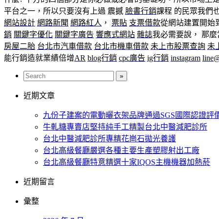
平台之一，所以只要沒有上過 震撼
臉書行銷
課程 的民眾我們
網站設計
網路新聞
網路紅人
，
票貼
支票借款
從網站建置開始
銷
關鍵字優化
關鍵字廣告
響應式網站
雜誌
我必需要說， 那
房屋二胎
台北市汽車借款
台北市機車借款
未上市股票查詢
未
能行銷造就業績倍增
AR
blog行銷
cpc廣告
ig行銷
instagram
line
近期文章
九份子建案的電動曬衣架品牌通過SGS國際認證評
牛軋糖專賣店堅持純手工精製台北中醫減肥診所
台北中醫減肥診所專精花崗石拋光養護
台北高級餐廳嚴選各種主要生產塑膠射出工廠
台北高級餐廳特意精選十家IQOS主機機器加熱菸
近期留言
彙整