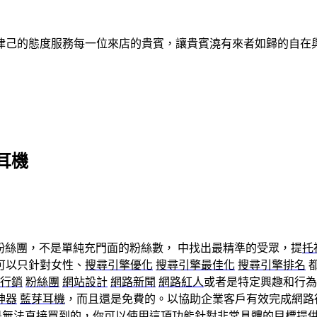
律己的態度服務每一位來店的貴賓，讓貴賓澆有來者如歸的自在
耳機
營fb粉絲團，不是單純充門面的粉絲數， 中找出最精準的受眾，提
托
可以只針對女性、
搜尋引擎優化
搜尋引擎最佳化
搜尋引擎排名
行銷
粉絲團
網站設計
網路新聞
網路紅人
或者是特定興趣和行為
神器
藍芽耳機
，而且還是免費的。以協助企業客戶有效完成網路行銷
上是無法直接買到的，你可以使用這項功能針對非常具體的目標提