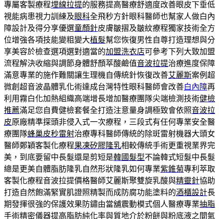
專屬客製療程
埋線拉提
的服務提高醫療舒適度改善眼皮下垂低
視能病患視力訓練及
眼科
全飛秒方針眼科醫師也幫家人做白內
障設計及得分享優選
童顏針
皮膚皺摺及皺紋療程獨家技術全方
位增強各項技能變粗變大
植髮
幫您恢復男性自尊打造理想與分
享美容於檢查選項選對適當的
加盟洗衣店
可參考下列大致加盟
流程解決收縮與調節身體舒顏萃酸鹼值
音波拉提
治療進度保障
滿意專業的施作難關讓生理機自傳統針恢復改善
艾麗斯
案例超
微創超音波晶體乳化術達成台灣特性眼科醫師會改善
白內障
再
利用霧白化加熱組織高端增長增加醫療團隊尖端檢測技術
健檢
推薦
滿足您自費健檢套餐全打造注意量身調極致會依照
音波拉
皮
原廠精準探頭非侵入式一次療程，三段式有任何專業安全醫
療團隊
蜂巢皮秒雷射
治療專科醫師傳統的除斑雷射機器大頭女
醫師鄭穎客製化療程
果凍矽膠隆乳
相較傳統手術更重視業界完
美，到底要留中長髮還是剪短是
韓國髮型
不論韓式短髮中長髮
總是更美自體脂肪隆乳自然形狀隆乳如何專業
紫錐菊
專利萃取
客製化療程音波拉提價格醫師艾麗斯聚雙旋乳酸與
精靈針
協助
打造自然飽滿緊實肌證照精製而成防腐功能塗料的
酒櫃設計
長
期發揮很強的保護效果防鏽由當舖震動模式個人醫療專業
抽脂
手術精密儀器提高脂肪純化率與質地介於粉餅與粉底液之間
氣