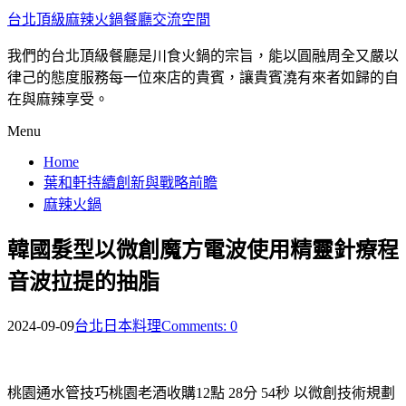
台北頂級麻辣火鍋餐廳交流空間
我們的台北頂級餐廳是川食火鍋的宗旨，能以圓融周全又嚴以
律己的態度服務每一位來店的貴賓，讓貴賓澆有來者如歸的自
在與麻辣享受。
Menu
Home
葉和軒持續創新與戰略前瞻
麻辣火鍋
韓國髮型以微創魔方電波使用精靈針療程
音波拉提的抽脂
2024-09-09
台北日本料理
Comments: 0
桃園通水管技巧桃園老酒收購12點 28分 54秒
以微創技術規劃