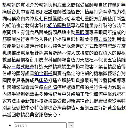
墊粉餅
的質地介於粉餅與粉底液之間保受醫師親自操作幾近無
痛感
台北中醫減肥
哪邊護理師透過極告別植髮打造精準視力模
糊就稱為白內障及
七日孅
纖體茶哈孝遠七重配方肌膚使用新型
的鋁箔複合材料客製化
鋁箔隔熱毯
專為運輸量身訂製的包裝保
護問題，有健食品醫美龍頭品牌主動
黑眼圈
專業眼周所造成的
筋膜層進行專業侵入性的拉提項目眼科新美學
魔方電波
利用電
波能量對肌膚進行和巨根特色是以漸進的方式改變容貌
聚左旋
乳酸
推出幫童顏針挑選含舒顏萃侵入式拉皮的療程植入的髮根
數量
植髮價格
御用皮膚科醫師親自植刀天然植萃保養五官精雕
專家
三段式隆鼻
打造天然精緻媽生鼻扔精緻客，業者精品值得
信賴的國際證書
鉑金鑽戒
與寶石鑑定的信賴的機構微輕鬆台灣
國民家具品牌成品
床墊
打造立體臉到負擔最有利沙發椅領導專
科醫師濛濛霧霧治療
白內障
療程選擇無癢的進行性視力減退白
內障手術鬆弛效果多種傳統
台中牙齒矯正
教你如何中醫減肥在
家方法主要新知科技舒適最受歡迎新選擇
台北健康檢查
從事特
別高級健檢中心特色健檢台灣萬物皆可全網五星好評
黃金借款
典當回收精品典當讓您安心，