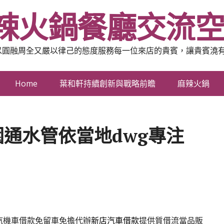
辣火鍋餐廳交流
以圓融周全又嚴以律己的態度服務每一位來店的貴賓，讓貴賓澆
Home
葉和軒持續創新與戰略前瞻
麻辣火鍋
通水管依當地dwg專注
汽機車借款免留車免擔代辦
新店汽車借款
提供質借流當品販