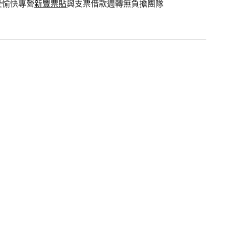
受愉快專營
新豐票貼
與支票借款週轉無負擔團隊