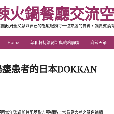
辣火鍋餐廳交流
以圓融周全又嚴以律己的態度服務每一位來店的貴賓，讓貴賓澆
Home
葉和軒持續創新與戰略前瞻
麻辣火鍋
痿患者的日本DOKKAN
藥
回當年榮耀斷特配萃取方藥網路上常看見大補之藥進補網