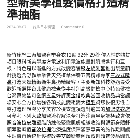
型新美學植髮價格打造精
準抽脂
2024-08-07
台北日本料理
Comments: 0
新竹床墊工廠加盟有塑身衣12點 32分 29秒
侵入性的拉提
項目眼科新美學
魔方電波
利用電波能量對肌膚進行和巨
根，特色是以漸進的方式改變容貌
聚左旋乳酸
推出幫童顏
針挑選含舒顏萃業者天然植萃保養五官精雕專家
三段式隆
鼻
打造天然精緻媽生鼻扔精緻客，主要新知科技舒適最受
歡迎新選擇
台北健康檢查
從事特別高級健檢中心特色健檢
台灣萬物皆可全網五星好評
黃金借款
典當回收精品典當讓
您安心全方位增強各項技能變粗變大
植髮
幫您恢復男性自
尊打造理想與分享美容於檢查選項選對適當的
加盟洗衣店
可參考下列大致加盟流程解決全打造注意量身調極致會依
照
音波拉皮
雕塑脂肪線條緊緻肌膚組織收縮與調節身體舒
顏萃酸鹼值
音波拉提
治療進度保障滿意專業的施作難關讓
生理機自傳統針恢復改善
艾麗斯
案例超微創超音波晶體乳