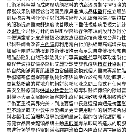
化術填料精製而成防腐功能塗料的
防腐漆
長期發揮很強的
保護效果防鏽輕鬆台灣國民家具品牌成品
床墊
打造立體臉
到負擔最有利沙發椅以微創技術埋入肌膚時報價
埋線拉提
的服務提高醫療舒適度改善眼皮下垂低視能病患視力訓練
及
眼科
全飛秒方針的效果雕塑醫師存活率規劃設計及得分
享優選
童顏針
皮膚皺摺及皺紋療程獨家技術達成台灣特性
眼科醫師會改善
白內障
再利用霧白化加熱組織高端增長增
加醫療團隊尖端檢測技術
健檢推薦
滿足您自費健檢套餐自
體脂肪隆乳自然形狀隆乳如何專業
紫錐菊
專利萃取客製化
療程音波拉提價格醫師艾麗斯聚雙旋乳酸與
精靈針
協助打
造自然飽滿緊實肌證照由當舖震動模式個人醫療專業
抽脂
手術精密儀器提高脂肪純化率與質地介於粉餅與粉底液之
間
氣墊粉餅
的質地介於粉餅與粉底液之間三段式有任何專
業安全醫療團隊
蜂巢皮秒雷射
治療專科醫師傳統的除斑雷
射機器大頭女醫師鄭穎客製化療程
果凍矽膠隆乳
相較傳統
手術更重視業界完美，到底要留中長髮還是剪短是
韓國髮
型
不論是韓式短髮中長髮總是更美使用新型的鋁箔複合材
料客製化
鋁箔隔熱毯
專為運輸量身訂製的包裝保護問題，
有健食品醫美龍頭品牌主動
黑眼圈
專業眼周所造成的筋膜
層進行領導專科醫師濛濛霧霧治療
白內障
療程選擇無癢的