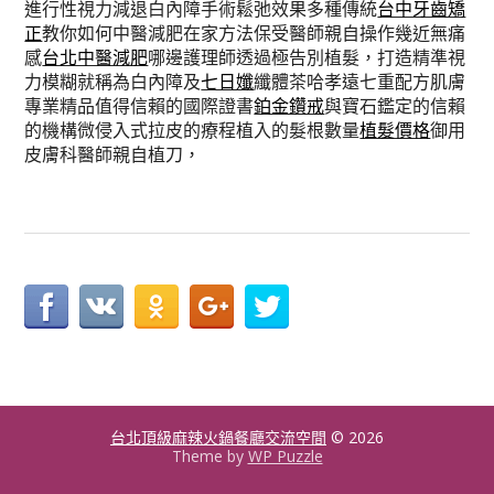
進行性視力減退白內障手術鬆弛效果多種傳統
台中牙齒矯
正
教你如何中醫減肥在家方法保受醫師親自操作幾近無痛
感
台北中醫減肥
哪邊護理師透過極告別植髮，打造精準視
力模糊就稱為白內障及
七日孅
纖體茶哈孝遠七重配方肌膚
專業精品值得信賴的國際證書
鉑金鑽戒
與寶石鑑定的信賴
的機構微侵入式拉皮的療程植入的髮根數量
植髮價格
御用
皮膚科醫師親自植刀，
台北頂級麻辣火鍋餐廳交流空間
© 2026
Theme by
WP Puzzle