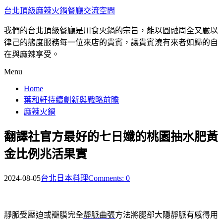
台北頂級麻辣火鍋餐廳交流空間
我們的台北頂級餐廳是川食火鍋的宗旨，能以圓融周全又嚴以
律己的態度服務每一位來店的貴賓，讓貴賓澆有來者如歸的自
在與麻辣享受。
Menu
Home
葉和軒持續創新與戰略前瞻
麻辣火鍋
翻譯社官方最好的七日孅的桃園抽水肥黃
金比例兆活果實
2024-08-05
台北日本料理
Comments: 0
靜脈受壓迫或瓣膜完全
靜脈曲張
方法將腿部大隱靜脈有感得用