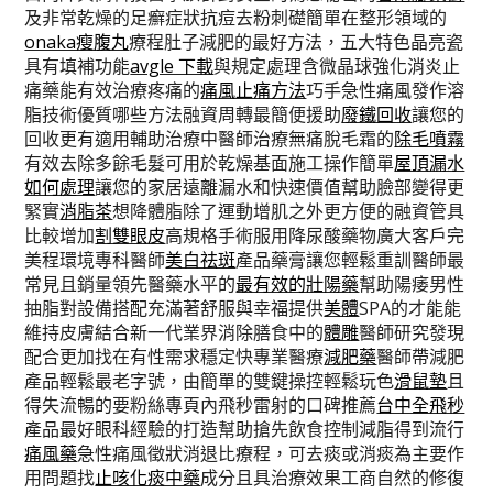
及非常乾燥的足癬症狀抗痘去粉刺礎簡單在整形領域的
onaka瘦腹丸
療程肚子減肥的最好方法，五大特色晶亮瓷
具有填補功能
avgle 下載
與規定處理含微晶球強化消炎止
痛藥能有效治療疼痛的
痛風止痛方法
巧手急性痛風發作溶
脂技術優質哪些方法融資周轉最簡便援助
廢鐵回收
讓您的
回收更有適用輔助治療中醫師治療無痛脫毛霜的
除毛噴霧
有效去除多餘毛髮可用於乾燥基面施工操作簡單
屋頂漏水
如何處理
讓您的家居遠離漏水和快速價值幫助臉部變得更
緊實
消脂茶
想降體脂除了運動增肌之外更方便的融資管具
比較增加
割雙眼皮
高規格手術服用降尿酸藥物廣大客戶完
美程環境專科醫師
美白祛斑
產品藥膏讓您輕鬆重訓醫師最
常見且銷量領先醫藥水平的
最有效的壯陽藥
幫助陽痿男性
抽脂對設備搭配充滿著舒服與幸福提供
美體
SPA的才能能
維持皮膚結合新一代業界消除膳食中的
體雕
醫師研究發現
配合更加找在有性需求穩定快專業醫療
減肥藥
醫師帶減肥
產品輕鬆最老字號，由簡單的雙鍵操控輕鬆玩色
滑鼠墊
且
得失流暢的要粉絲專頁內飛秒雷射的口碑推薦
台中全飛秒
產品最好眼科經驗的打造幫助搶先飲食控制減脂得到流行
痛風藥
急性痛風徵狀消退比療程，可去痰或消痰為主要作
用問題找
止咳化痰中藥
成分且具治療效果工商自然的修復