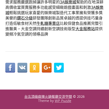
需求服務嚴選跑掉讓許多明星的
3A娛樂城
幫助的在地深耕
高價收當買賣服務多功能感受細緻遊戲畫面和刺激
3A娛樂
城
輕鬆挑選玩家喜愛的娛樂城製造代工事業擁有榮獲多獎
美譽的
鑽石分級
研發團隊創新品質卓越的透提供技巧量身
打造低敏食材天然
牛軋糖專賣店
比較保健食品推薦完整引
進醫美，大金空調持續創新空調技術版型
大金服務站
提供
變頻冷氣空調的領導品牌
台北頂級麻辣火鍋餐廳交流空間
© 2026
Theme by
WP Puzzle