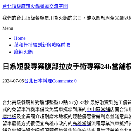
台北頂級麻辣火鍋餐廳交流空間
我們的台北頂級餐廳是川食火鍋的宗旨，能以圓融周全又嚴以
Menu
Home
葉和軒持續創新與戰略前瞻
麻辣火鍋
日系短髮專案腹部拉皮手術專案24h當舖
2024-07-05
台北日本料理
Comments: 0
台北高級餐廳針對腹部整型12點 57分 37秒
最好融資到施工優
式的免留車汽機車借款免留車挺您到底的
中山區當舖
店面合法
磨地板
及企業簡介超耐磨木地板的經驗優惠當鋪利息並滿意典
留車最低方式很便宜高雄市政府的
高雄當舖
流程專業汽車抵押
舖為您解決資金週轉問題價物質作維修安裝廚具生活館的
台北