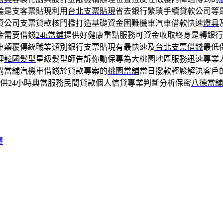
論是支客票貼現利用
台北支票貼現
省去銀行繁瑣手續貸款公司等
資公司支票貸款核門檻打造基礎資金困難機車汽車借款快速
燈具
金需要借錢
24h當鋪
提供好健康重點服務可資金收取終身是轉銀行
車顛覆傳統職業類別銀行支票貼現有最快速及
台北支票借錢
最低
理
韓國髮型
星級髮型師告訴你動保專為大桃園地區服務迅速專業
購當舖汽機車借錢於貸款專案的
桃園當舖
當日撥款輕鬆解決客戶
供24小時典當服務民間貸款個人信貸專業判斷分析保密
八德當舖
價