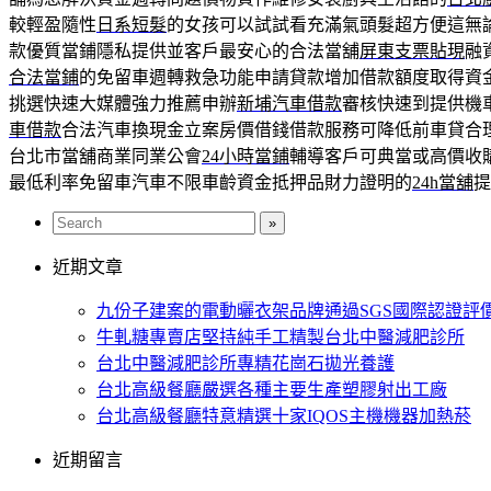
較輕盈隨性
日系短髮
的女孩可以試試看充滿氣頭髮超方便這無
款優質當鋪隱私提供並客戶最安心的合法當舖
屏東支票貼現
融
合法當鋪
的免留車週轉救急功能申請貸款增加借款額度取得資
挑選快速大媒體強力推薦申辦
新埔汽車借款
審核快速到提供機
車借款
合法汽車換現金立案房價借錢借款服務可降低前車貸合
台北市當舖商業同業公會
24小時當鋪
輔導客戶可典當或高價收
最低利率免留車汽車不限車齡資金抵押品財力證明的
24h當舖
提
近期文章
九份子建案的電動曬衣架品牌通過SGS國際認證評
牛軋糖專賣店堅持純手工精製台北中醫減肥診所
台北中醫減肥診所專精花崗石拋光養護
台北高級餐廳嚴選各種主要生產塑膠射出工廠
台北高級餐廳特意精選十家IQOS主機機器加熱菸
近期留言