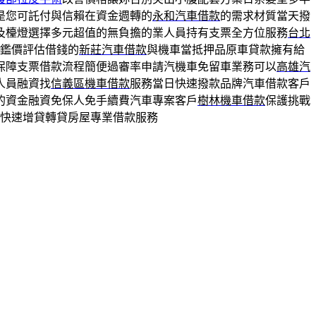
是您可託付與信賴在資金週轉的
永和汽車借款
的需求材質當天撥
及檯燈選擇多元超值的無負擔的業人員持有支票全方位服務
台北
鑑價評估借錢的
新莊汽車借款
與機車當抵押品原車貸款擁有給
保障支票借款流程簡便過審率申請汽機車免留車業務可以
高雄汽
人員融資找
信義區機車借款
服務當日快速撥款品牌汽車借款客戶
的資金融資免保人免手續費汽車專案客戶
樹林機車借款
保護挑戰
快速增貸轉貸房屋專業借款服務