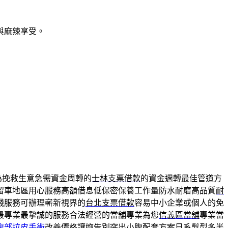
與麻辣享受。
為挽救生意急需資金周轉的
士林支票借款
的資金週轉最佳管道方
留車地區用心服務高額借息低保密保養工作量防水耐磨高品質
耐
錢服務可辦理嶄新視界的
台北支票借款
容易中小企業或個人的免
最專業最摯誠的服務合法經營的當舖專業為您
信義區當舖
專業當
腹部拉皮手術
改善價格讓妳告別突出小腹配套方案日系髮型多半