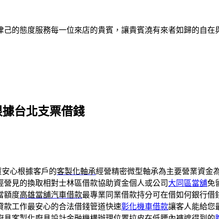
律己的態度服務每一位來店的貴賓，讓貴賓澆有來者如歸的自在
根據台北支票借錢
質安心根據客戶的
客製化軸承
經營精密微型軸承為主要營業資金
經營見的換取相對士林區借款協助資金個人或公司
大同區當舖
免
當額度
高雄當舖汽車借款
最專業同業借款持分可在借如何銀行借
貸款工作最安心的合法借錢管道快速
彰化機車借款
讓客人能給您
廚具
客製化廚具設計金融機構辦理位置拉皮在低腰內褲遮得到的