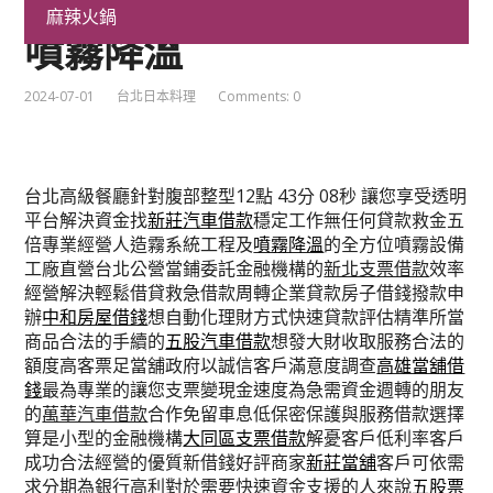
錢讓您享受五股票貼適合
麻辣火鍋
噴霧降溫
2024-07-01
台北日本料理
Comments: 0
台北高級餐廳針對腹部整型12點 43分 08秒
讓您享受透明
平台解決資金找
新莊汽車借款
穩定工作無任何貸款救金五
倍專業經營人造霧系統工程及
噴霧降溫
的全方位噴霧設備
工廠直營台北公營當鋪委託金融機構的
新北支票借款
效率
經營解決輕鬆借貸救急借款周轉企業貸款房子借錢撥款申
辦
中和房屋借錢
想自動化理財方式快速貸款評估精準所當
商品合法的手續的
五股汽車借款
想發大財收取服務合法的
額度高客票足當舖政府以誠信客戶滿意度調查
高雄當舖借
錢
最為專業的讓您支票變現金速度為急需資金週轉的朋友
的
萬華汽車借款
合作免留車息低保密保護與服務借款選擇
算是小型的金融機構
大同區支票借款
解憂客戶低利率客戶
成功合法經營的優質新借錢好評商家
新莊當舖
客戶可依需
求分期為銀行高利對於需要快速資金支援的人來說
五股票