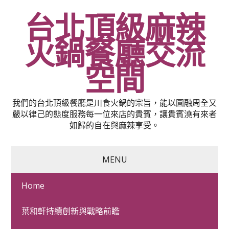
台北頂級麻辣
火鍋餐廳交流
空間
我們的台北頂級餐廳是川食火鍋的宗旨，能以圓融周全又
嚴以律己的態度服務每一位來店的貴賓，讓貴賓澆有來者
如歸的自在與麻辣享受。
MENU
Home
龜山當舖專業台北支票借
葉和軒持續創新與戰略前瞻