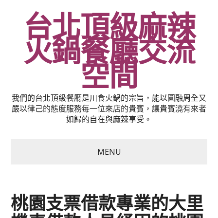
台北頂級麻辣
火鍋餐廳交流
空間
我們的台北頂級餐廳是川食火鍋的宗旨，能以圓融周全又
嚴以律己的態度服務每一位來店的貴賓，讓貴賓澆有來者
如歸的自在與麻辣享受。
MENU
桃園支票借款專業的大里