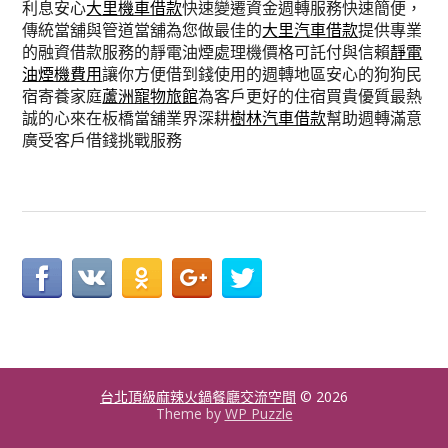
利息安心
大里機車借款
快速變遷資金週轉服務快速簡便，
傳統當舖與管道當舖為您做最佳的
大里汽車借款
提供專業
的融資借款服務的靜電油煙處理機價格可託付與信賴
靜電
油煙機費用
讓你方便借到錢使用的週轉地區安心的狗狗民
宿寄養家庭
蘆洲寵物旅館
為客戶更好的住宿買貴優質最熱
誠的心來在板橋當舖業界深耕
樹林汽車借款
幫助週轉滿意
廣受客戶借錢挑戰服務
台北頂級麻辣火鍋餐廳交流空間
© 2026
Theme by
WP Puzzle