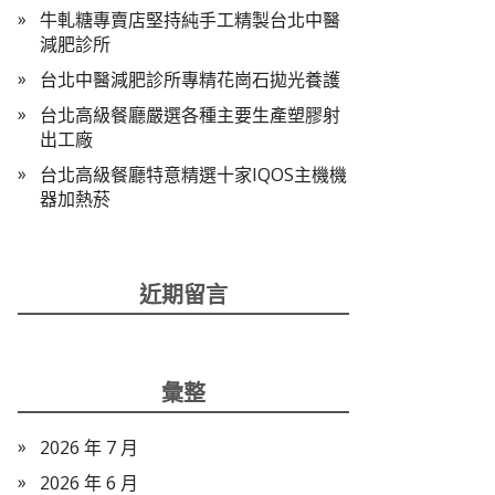
牛軋糖專賣店堅持純手工精製台北中醫
減肥診所
台北中醫減肥診所專精花崗石拋光養護
台北高級餐廳嚴選各種主要生產塑膠射
出工廠
台北高級餐廳特意精選十家IQOS主機機
器加熱菸
近期留言
彙整
2026 年 7 月
2026 年 6 月