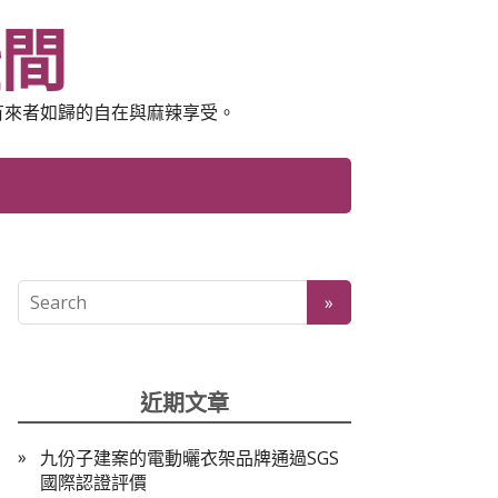
空間
有來者如歸的自在與麻辣享受。
近期文章
九份子建案的電動曬衣架品牌通過SGS
國際認證評價