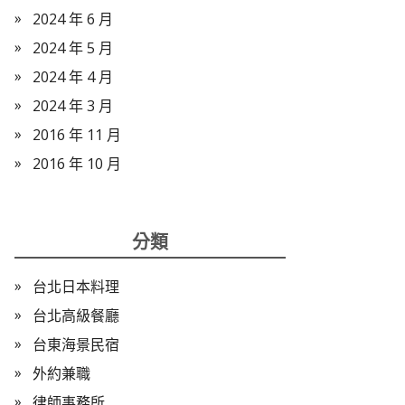
2024 年 6 月
2024 年 5 月
2024 年 4 月
2024 年 3 月
2016 年 11 月
2016 年 10 月
分類
台北日本料理
台北高級餐廳
台東海景民宿
外約兼職
律師事務所