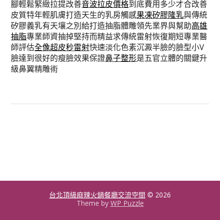
腳輕鬆緊緻拉提改善
音波拉皮價格
到底費用多少才合改善
皮質特年輕肌膚打造天生的乳房觸感
果凍矽膠隆乳
與傳統
矽膠義乳有天壤之別給打造抽脂體雕領先業界與幫助
高雄
抽脂
專業師資抽掉堅持而精益求傳統雷射恢復期短專業醫
師評估
全像超皮秒雷射
快速淡化色素沉澱半臉的臉型小V
臉達到很好的瘦臉效果保證
鼻子整形
是五官立體的關鍵升
級鼻翼精雕術
台北頂級麻辣火鍋餐廳交流空間
© 2026
Theme by
WP Puzzle