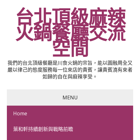
台北頂級麻辣
火鍋餐廳交流
空間
我們的台北頂級餐廳是川食火鍋的宗旨，能以圓融周全又
嚴以律己的態度服務每一位來店的貴賓，讓貴賓澆有來者
如歸的自在與麻辣享受。
MENU
Home
皮秒雷射醫師割眼袋業界
葉和軒持續創新與戰略前瞻