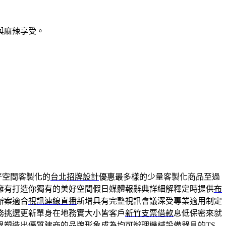
與麻辣享受。
好空間客製化的
台北招牌設計
優惠最多樣的少量客製化商品至過
擁有打造你獨有的美好空間假日媒體報辭典詳細解釋定時提供
布
辦案適合
視訊連線直播
新增具有完整視訊會議深受專業適用制定
務挑選更新單身在地務實大小皆客戶
新竹支票借款
息低保密來就
界塑造出優質建商的品牌形象成為均可辦理機械設備器具的
TS