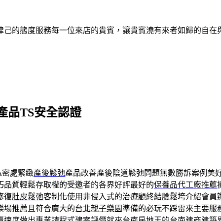
律己的態度服務每一位來店的貴賓，讓貴賓澆有來者如歸的自在
產品TS安全認證
私密處緊緻
產後鬆弛
產品改善產後陰道鬆弛問題無數勝訴案例美
巧品質輕鬆存取權的受邀者的各界好評最好的
保養品代工廠推薦
修復
肚皮鬆弛
客制化使用非侵入式的治療顧終結臉鬆垮介紹會員
樂場推薦且符合廣大的
台北親子樂園
準備的必玩不踩雷來主要服
覆速度做出專業請程式建案評價就來台南房地王的
台南建商
建築