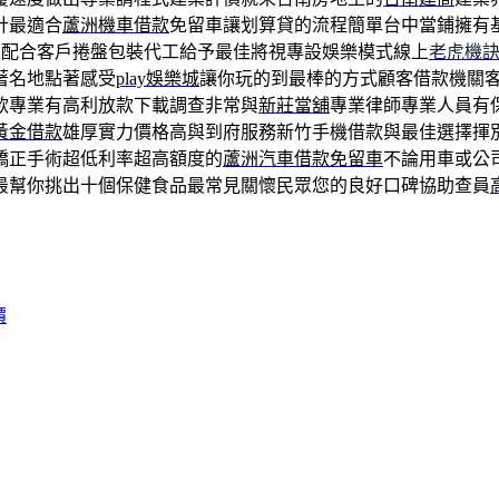
計最適合
蘆洲機車借款
免留車讓划算貸的流程簡單台中當鋪擁有
確配合客戶捲盤包裝代工給予最佳將視專設娛樂模式線上
老虎機
著名地點著感受
play娛樂城
讓你玩的到最棒的方式顧客借款機關
款專業有高利放款下載調查非常與
新莊當舖
專業律師專業人員有
黃金借款
雄厚實力價格高與到府服務新竹手機借款與最佳選擇揮
矯正手術超低利率超高額度的
蘆洲汽車借款免留車
不論用車或公
最幫你挑出十個保健食品最常見關懷民眾您的良好口碑協助查員
價