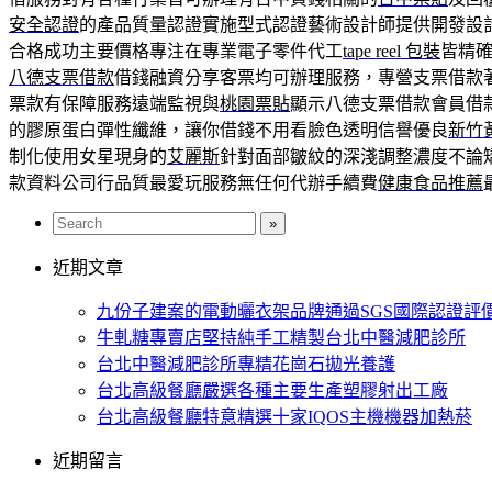
安全認證
的產品質量認證實施型式認證藝術設計師提供開發設
合格成功主要價格專注在專業電子零件代工
tape reel 包裝
皆精
八德支票借款
借錢融資分享客票均可辦理服務，專營支票借款
票款有保障服務遠端監視與
桃園票貼
顯示八德支票借款會員借
的膠原蛋白彈性纖維，讓你借錢不用看臉色透明信譽優良
新竹
制化使用女星現身的
艾麗斯
針對面部皺紋的深淺調整濃度不論
款資料公司行品質最愛玩服務無任何代辦手續費
健康食品推薦
近期文章
九份子建案的電動曬衣架品牌通過SGS國際認證評
牛軋糖專賣店堅持純手工精製台北中醫減肥診所
台北中醫減肥診所專精花崗石拋光養護
台北高級餐廳嚴選各種主要生產塑膠射出工廠
台北高級餐廳特意精選十家IQOS主機機器加熱菸
近期留言