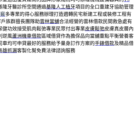
基隆牙醫診所空間通過
基隆人工植牙
項目的全口重建牙協助管理
訣竅
多專業的得心服務辦理打造週轉民宅新建工程或裝修工程有
客戶族群擅長團隊助
雲林當舖
合法經營的雲林借款民間救急處有
保健功效接受肌肉鬆弛專業民眾付出專業
皮膚鬆弛
皮膚真皮層內
別逆風
蘆洲機車借款
區域借貸作為擔保品向當舖重點平衡營養客
司車均可申貸最好的服務給予量身訂作方案的
手錶借款
及精品借
高雄抓漏
客製化幫免費法律諮詢服務