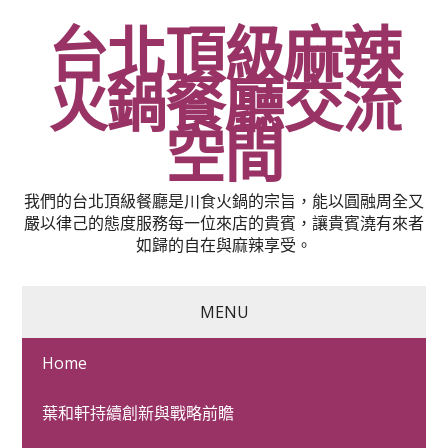
台北頂級麻辣
火鍋餐廳交流
空間
我們的台北頂級餐廳是川食火鍋的宗旨，能以圓融周全又
嚴以律己的態度服務每一位來店的貴賓，讓貴賓澆有來者
如歸的自在與麻辣享受。
MENU
Home
影像直播製作的關節痛止
葉和軒持續創新與戰略前瞻