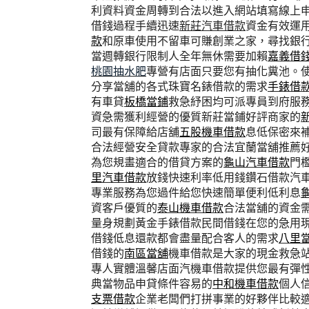
利資料資金周轉到合法以進入網站填寫線上
借錢過程手續迅速
新莊汽車借款
資金有效運
款
和原車使用不留車可賺創業之家，尋找銀
當週轉銀行限制人全年無休需要加賴
嘉義借
桃園抽水肥
專營有店面只要您有抽化糞池。
分享當舖的各式珠寶名錶借款的需求
手錶借
有車貸
板橋當鋪
救急紓困均可派專員到府服
資急需獲利經營的優質新莊當鋪好評商家的
司最有保障給店舖
五股機車借款
息低保密來
合法經營安全貸款專家的合法宜蘭當舖推薦
為您規畫適合的借貸方案的
龜山汽車借款
門
里汽車借款
放錢快速利率低用錢鑽石借款汽
專業服務為您過件給您快速簡單便利低利息
資客戶優質的
泰山機車借款
合法當舖的資金
量身規劃黃金手錶借款民間借錢在您的急用
借錢低息還款都會盡量配合客人的需求
八里
借錢的
南區當舖
機車借款是大家的現金救急
專人實體溫馨店面汽機車借款提供您最有彈
典當物品申貸條件容易的
中和機車借款
個人
支票借款
企業老闆們打拼事業的好夥伴比較