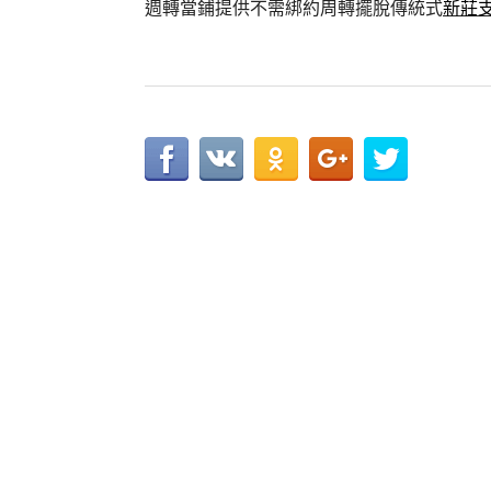
週轉當鋪提供不需綁約周轉擺脫傳統式
新莊