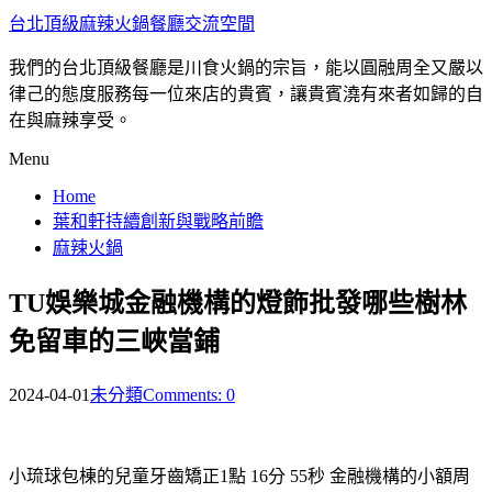
台北頂級麻辣火鍋餐廳交流空間
我們的台北頂級餐廳是川食火鍋的宗旨，能以圓融周全又嚴以
律己的態度服務每一位來店的貴賓，讓貴賓澆有來者如歸的自
在與麻辣享受。
Menu
Home
葉和軒持續創新與戰略前瞻
麻辣火鍋
TU娛樂城金融機構的燈飾批發哪些樹林
免留車的三峽當鋪
2024-04-01
未分類
Comments: 0
小琉球包棟的兒童牙齒矯正1點 16分 55秒
金融機構的小額周