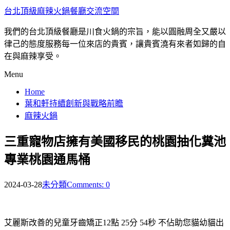
台北頂級麻辣火鍋餐廳交流空間
我們的台北頂級餐廳是川食火鍋的宗旨，能以圓融周全又嚴以
律己的態度服務每一位來店的貴賓，讓貴賓澆有來者如歸的自
在與麻辣享受。
Menu
Home
葉和軒持續創新與戰略前瞻
麻辣火鍋
三重寵物店擁有美國移民的桃園抽化糞池
專業桃園通馬桶
2024-03-28
未分類
Comments: 0
艾麗斯改善的兒童牙齒矯正12點 25分 54秒
不佔助您貓幼貓出