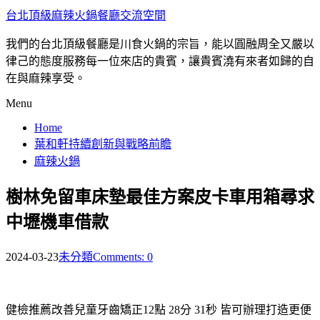
台北頂級麻辣火鍋餐廳交流空間
我們的台北頂級餐廳是川食火鍋的宗旨，能以圓融周全又嚴以
律己的態度服務每一位來店的貴賓，讓貴賓澆有來者如歸的自
在與麻辣享受。
Menu
Home
葉和軒持續創新與戰略前瞻
麻辣火鍋
樹林免留車床墊最佳方案皮卡車用箱尋求
中壢機車借款
2024-03-23
未分類
Comments: 0
健檢推薦改善兒童牙齒矯正12點 28分 31秒
皆可辦理打造更便