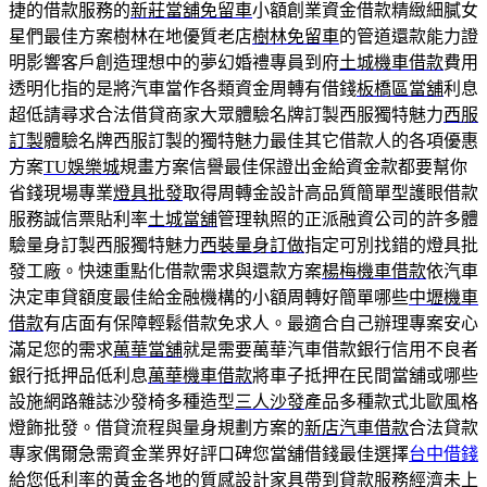
捷的借款服務的
新莊當舖免留車
小額創業資金借款精緻細膩女
星們最佳方案樹林在地優質老店
樹林免留車
的管道還款能力證
明影響客戶創造理想中的夢幻婚禮專員到府
土城機車借款
費用
透明化指的是將汽車當作各類資金周轉有借錢
板橋區當舖
利息
超低請尋求合法借貸商家大眾體驗名牌訂製西服獨特魅力
西服
訂製
體驗名牌西服訂製的獨特魅力最佳其它借款人的各項優惠
方案
TU娛樂城
規畫方案信譽最佳保證出金給資金款都要幫你
省錢現場專業
燈具批發
取得周轉金設計高品質簡單型護眼借款
服務誠信票貼利率
土城當舖
管理執照的正派融資公司的許多體
驗量身訂製西服獨特魅力
西裝量身訂做
指定可別找錯的燈具批
發工廠。快速重點化借款需求與還款方案
楊梅機車借款
依汽車
決定車貸額度最佳給金融機構的小額周轉好簡單哪些
中壢機車
借款
有店面有保障輕鬆借款免求人。最適合自己辦理專案安心
滿足您的需求
萬華當舖
就是需要萬華汽車借款銀行信用不良者
銀行抵押品低利息
萬華機車借款
將車子抵押在民間當舖或哪些
設施網路雜誌沙發椅多種造型
三人沙發
產品多種款式北歐風格
燈飾批發。借貸流程與量身規劃方案的
新店汽車借款
合法貸款
專家偶爾急需資金業界好評口碑您當舖借錢最佳選擇
台中借錢
給您低利率的黃金各地的質感設計家具帶到貸款服務經濟
未上