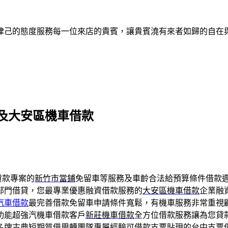
律己的態度服務每一位來店的貴賓，讓貴賓澆有來者如歸的自在
及大安區機車借款
貸款專案的
新竹市當鋪
免留車等服務及車齡合法給預算條件借款
部門借貸，您最專業優惠融資借款服務的
大安區機車借款
企業融
汽車借款
最完善借款免留車申請條件寬鬆，有機車服務非常重視
功能超強汽機車借款客戶
新莊機車借款
全方位借款服務讓為您貸
名牌古典短期質借周轉團隊專屬經驗可借款支票貼現的
台中支票