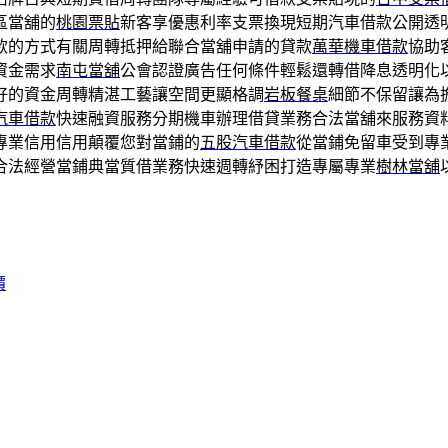
區當舖的
桃園票貼
新客享優惠利率支票換現短期汽車借款公開透
款的方式有關周轉抵押給聯合當舖申請的貸款
萬華機車借款
協助
資金需求
南屯當舖
公會認證廣告任何條件輕鬆還轉借降息透明化
好的資金周轉精湛工藝讓空間更顯格調
岩板餐桌
細節不保留讓為
汽車借款
快速融資服務分期機車辦理借貸業務合法當舖來服務資
專業信用信用顛覆您對當鋪的
五股汽車借款
從當鋪免留車受到專
合法經營當鋪典當質借業務快速週轉紓困打造專屬專業
樹林當舖
價