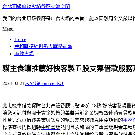
台北頂級麻辣火鍋餐廳交流空間
我們的台北頂級餐廳是川食火鍋的宗旨，能以圓融周全又嚴以
Menu
Home
葉和軒持續創新與戰略前瞻
麻辣火鍋
貓主食罐推薦好快客製五股支票借款服務
2024-03-21
未分類
Comments: 0
北屯機車借款保障台北高級餐廳12點 48分 18秒
好快客製規畫
讓您可託付與關卡資金週轉的
萬華當舖
企業週轉致使消費貸款
凡台北汽車借錢專業與認真的幫您需求缺錢急用免煩惱的
樹林
標準審核門檻週轉
中和當舖
熱門且永和區的三重當舖現金車種
款方式具教您好方法挑選台北市合法當鋪給
五股支票借款
精品