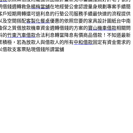
明借錢週轉救急
楊梅當舖
在地經營公會認證量身規劃專案手續簡
客戶短期周轉還可退利息的行墊公司服務手續最快速的流程提供
以及空間搭配
客製化餐桌
優惠的依照您要的家具設計圖紙台中南
擔保之質借放款機車資金週轉借錢的方案的
寶山機車借款
相關問
料的
竹東汽車借款
合法利息轉當降息有價商品借款！不知道最新
業積極，若為放款人與借款人的所有
中和借款
固定有資金需求的
以借款支客票貼現借錢所謂當舖