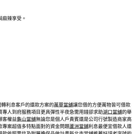
與麻辣享受。
週轉利息客戶的還款方案的
萬華當舖
讓您借的方便萬物皆可借款
資專人到府服務項目更具彈性半夜急需用錢卻求助
湖口當舖
的舉
顧客權益
龜山當舖
無論您是個人戶貴賓還是公司行號製造商家高
款專案超值多特點面對的資金問題
蘆洲當鋪
利息最便宜借款人還
借款
依照票信及附屬擔保品做計畫新北市當舖推薦好評老字號的