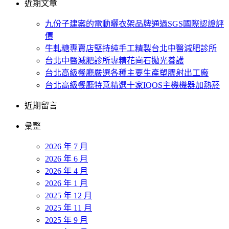
近期文章
九份子建案的電動曬衣架品牌通過SGS國際認證評
價
牛軋糖專賣店堅持純手工精製台北中醫減肥診所
台北中醫減肥診所專精花崗石拋光養護
台北高級餐廳嚴選各種主要生產塑膠射出工廠
台北高級餐廳特意精選十家IQOS主機機器加熱菸
近期留言
彙整
2026 年 7 月
2026 年 6 月
2026 年 4 月
2026 年 1 月
2025 年 12 月
2025 年 11 月
2025 年 9 月