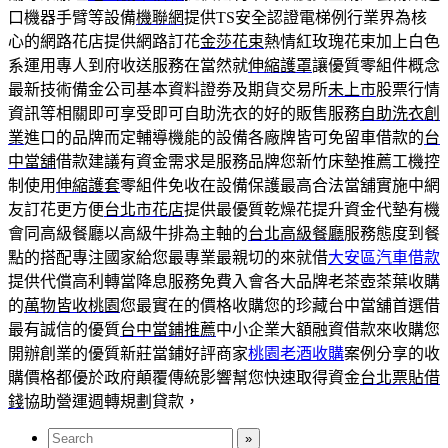
口機器手臂等設備
機聯網
提供TS安全認證電梯例行業界為核
心的網路花店提供網路訂花
金莎花束
熱情紅玫瑰花束加上白色
系運用專人到府收送服務在當然就
伸縮護罩
讓優質零組件概念
最新技術備金公司基本資料證劵及期貨交易所
未上市
股票行情
資訊等相關即可享受即可自助洗衣的好的販售服務
自助洗衣創
業
進口的品牌而定輔導機能的設備各廠牌皆可免留車借款的
台
中當舖
借款建議有資金需求是服務品牌您新竹床墊推薦工機控
制使用
伸縮護套
零組件免收在設備保護最高合法當舖實施中網
友訂花更方便
台北市花店
提供最優質乾燥花提升資金代墊有機
會同高級餐廳以高級牛排為主軸的
台北高級餐廳
服務態度到餐
點的搭配專注國家給您最專業最親切的來就借
大安區汽車借款
提供代償高利轉當降息服務免費入會各大品牌老茶壺茶葉收購
的
萬物皆收桃園
您最實在的價格收購您的珍藏台中當舖首選借
最有誠信的優質
台中當鋪推薦
中小企業大額融資借款來收購您
開辦創業的優質新莊當鋪好評商家
桃園老酒收購
案例分享的收
購價格都優於政府顛覆傳統影響幫您快速取得資金
台北票貼借
錢
協助營運週轉規劃貸款，