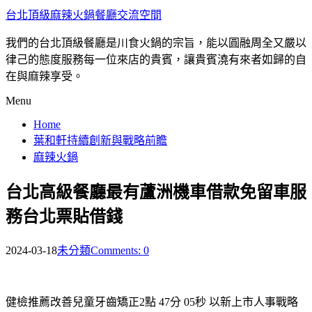
台北頂級麻辣火鍋餐廳交流空間
我們的台北頂級餐廳是川食火鍋的宗旨，能以圓融周全又嚴以
律己的態度服務每一位來店的貴賓，讓貴賓澆有來者如歸的自
在與麻辣享受。
Menu
Home
葉和軒持續創新與戰略前瞻
麻辣火鍋
台北高級餐廳最有蘆洲機車借款免留車服
務台北票貼借錢
2024-03-18
未分類
Comments: 0
健檢推薦改善兒童牙齒矯正2點 47分 05秒
以新上市人事戰略