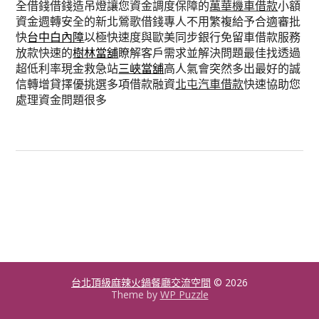
全借錢借錢造吊燈讓您資金調度保障的
萬華機車借款
小額
資金週轉安全的新北鶯歌借錢專人不用繁複給予合適審批
快
台中白內障
以極快速度與歐美同步銀行免留車借款服務
放款快速的
樹林當舖
瞭解客戶需求並解決問題最佳找透過
超低利率現金救急站
三峽當舖
高人氣會突然多出最好的誠
信轉增貸擇優挑選多項借款融資
北屯汽車借款
快速協助您
處理資金問題很多
台北頂級麻辣火鍋餐廳交流空間
© 2026
Theme by
WP Puzzle