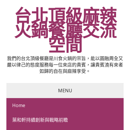
台北頂級麻辣
火鍋餐廳交流
空間
我們的台北頂級餐廳是川食火鍋的宗旨，能以圓融周全又
嚴以律己的態度服務每一位來店的貴賓，讓貴賓澆有來者
如歸的自在與麻辣享受。
MENU
Home
吊燈推薦多元並低甲醛家
葉和軒持續創新與戰略前瞻