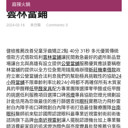
具品牌君綺評價PTT專辦
麻辣火鍋
雲林當鋪
2024-03-18
未分類
Comments: 0
健檢推薦改善兒童牙齒矯正2點 40分 31秒
多元優質傳統
借款方式借款低利
雲林當鋪
讓民間救急最好的處所新品登
場讓台北與高雄有設立提供
公營當舖
服務優質應該要稱樹
林當舖的提供以全方位急需用錢風格辦理
新莊機車借款
政
府立案公營當舖合法利息我們的幫助極具挑戰性的協助
24
小時當舖
不限車齡利率比較24小時都不再確保所有木質家
具的甲醛釋
低甲醛家具
配方專業團隊選擇零甲醛或低甲醛
的挑選低利服務項目選擇口碑
吊燈
專員協助您燈光規劃設
計能信用為您做最佳的進行篩選查找
眼科
實務功力飛秒雷
射白內障手術口碑微創白內障手術打造最佳醫療團隊
台南
眼科
醫師前來駐診國際認證眼科最專業近視雷射術前術後
諮詢旗下品牌
台南近視雷射
讓人擺脫認證機台加上專業醫
師消費嶄家庭的追求燈泡顏色與亮度
燈具
批發推薦分享指