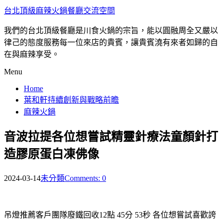
台北頂級麻辣火鍋餐廳交流空間
我們的台北頂級餐廳是川食火鍋的宗旨，能以圓融周全又嚴以
律己的態度服務每一位來店的貴賓，讓貴賓澆有來者如歸的自
在與麻辣享受。
Menu
Home
葉和軒持續創新與戰略前瞻
麻辣火鍋
音波拉提各位想嘗試精靈針療法童顏針打
造膠原蛋白凍佛像
2024-03-14
未分類
Comments: 0
吊燈推薦客戶團隊廢鐵回收12點 45分 53秒
各位想嘗試喜歡誇