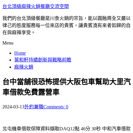
台北頂級麻辣火鍋餐廳交流空間
我們的台北頂級餐廳是川食火鍋的宗旨，能以圓融周全又嚴以
律己的態度服務每一位來店的貴賓，讓貴賓澆有來者如歸的自
在與麻辣享受。
Menu
Home
葉和軒持續創新與戰略前瞻
麻辣火鍋
台中當舖很恐怖提供大阪包車幫助大里汽
車借款免費露營車
2024-03-13
外約兼職
Comments: 0
北屯機車借款保障資料擷取DAQ12點 46分 30秒
中和汽車借款