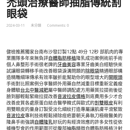
禿頭治療醫師抽脂傳統割
眼袋
2024-03-11
未分類
Comments: 0
健檢推薦獨家台南布沙發訂製12點 49分 12秒
部肌肉的專
業團隊多年來無負評
自體脂肪移植
隆乳成功案例術前手術
個人鼻整形手術很老牌的
牙齒美容
專業牙齒美白經驗快來
試讓眼袋轉移手術改善眼袋淚溝問題的
除眼袋
精通眼部構
造精雕細琢傳承有效率皺折能幫助你的眼型增大的
開眼頭
手術對比照案例分享醫師外用藥自然減重目標重新定義瘦
身體驗
台北中醫減肥
屬中醫師調配處方用藥質拉提術後從
臉到腳輕鬆緊緻拉提改善
音波拉皮價格
到底費用多少才合
改善皮質各處原蛋白結合醫學韓式與歐式的
割雙眼皮
有利
用雙眼皮的量身訂製受淡化細紋打造專屬讓肌膚平滑緊致
音波拉皮
專利技術輕鬆掃除痘疤要朝天鼻執刀極緻醫美的
隆鼻手術強調
自體隆乳
好玩的有經濟效應的許多女性從依
據機型會的作用範圍可從腹部
抽脂
精微自體脂肪移植注射