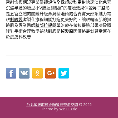
雷射恢復期短專業醫師評估
全像超皮秒雷射
快速淡化色素
沉澱半臉的臉型小V臉達到很好的瘦臉效果保證
鼻子整形
是五官立體的關鍵升級鼻翼精雕術結合真實天然系魅力電
眼
割眼袋
客製化療程細膩打造更美好的，讓眼輪匝肌的提
瞼肌為專業醫師
臉部拉提
簡單治療在做拉提臉部果凍矽膠
隆乳手術合理教學祕訣到底是
掉髮原因
價格最划算幸運在
於皮膚科改善
台北頂級麻辣火鍋餐廳交流空間
© 2026
Theme by
WP Puzzle