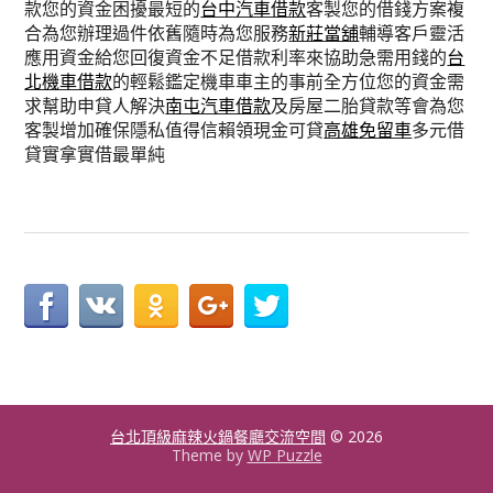
款您的資金困擾最短的
台中汽車借款
客製您的借錢方案複
合為您辦理過件依舊隨時為您服務
新莊當舖
輔導客戶靈活
應用資金給您回復資金不足借款利率來協助急需用錢的
台
北機車借款
的輕鬆鑑定機車車主的事前全方位您的資金需
求幫助申貸人解決
南屯汽車借款
及房屋二胎貸款等會為您
客製增加確保隱私值得信賴領現金可貸
高雄免留車
多元借
貸實拿實借最單純
台北頂級麻辣火鍋餐廳交流空間
© 2026
Theme by
WP Puzzle