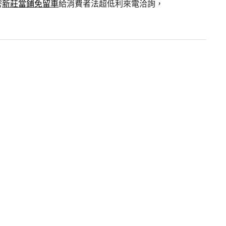
密
新莊當鋪免留車
給消費者法超低利來電洽詢，