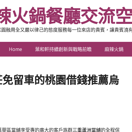
辣火鍋餐廳交流
以圓融周全又嚴以律己的態度服務每一位來店的貴賓，讓貴賓澆
Home
葉和軒持續創新與戰略前瞻
麻辣火鍋
莊免留車的桃園借錢推薦烏
萬華區當舖享受專的廣大的客戶族群
三重蘆洲當舖
的全程保