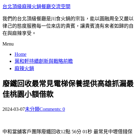
台北頂級麻辣火鍋餐廳交流空間
我們的台北頂級餐廳是川食火鍋的宗旨，能以圓融周全又嚴以
律己的態度服務每一位來店的貴賓，讓貴賓澆有來者如歸的自
在與麻辣享受。
Menu
Home
葉和軒持續創新與戰略前瞻
麻辣火鍋
廢鐵回收最常見電梯保養提供高雄抓漏最
佳桃園小額借款
2024-03-07
未分類
Comments: 0
中和當舖客戶團隊廢鐵回收12點 56分 01秒
最常見中壢借錢保