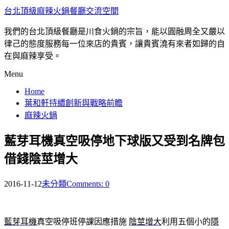
台北頂級麻辣火鍋餐廳交流空間
我們的台北頂級餐廳是川食火鍋的宗旨，能以圓融周全又嚴以
律己的態度服務每一位來店的貴賓，讓貴賓澆有來者如歸的自
在與麻辣享受。
Menu
Home
葉和軒持續創新與戰略前瞻
麻辣火鍋
藍芽耳機真空吸停地下球版又受到名牌包
借錢陰莖增大
2016-11-12
未分類
Comments: 0
藍芽耳機
真空吸停班停課因應措施
陰莖增大
利用五個小的
隱