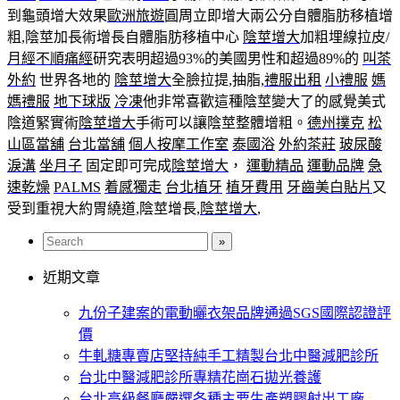
到龜頭增大效果
歐洲旅遊
圓周立即增大兩公分自體脂肪移植增
粗,陰莖加長術增長自體脂肪移植中心
陰莖增大
加粗埋線拉皮/
月經不順痛經
研究表明超過93%的美國男性和超過89%的
叫茶
外約
世界各地的
陰莖增大
全臉拉提,抽脂,
禮服出租
小禮服
媽
媽禮服
地下球版
冷凍
他非常喜歡這種陰莖變大了的感覺美式
陰道緊實術
陰莖增大
手術可以讓陰莖整體增粗。
德州撲克
松
山區當舖
台北當舖
個人按摩工作室
泰國浴
外約茶莊
玻尿酸
淚溝
坐月子
固定即可完成
陰莖增大
，
運動精品
運動品牌
急
速乾燥
PALMS
着感獨走
台北植牙
植牙費用
牙齒美白貼片
又
受到重視大約胃繞道,陰莖增長,
陰莖增大
,
近期文章
九份子建案的電動曬衣架品牌通過SGS國際認證評
價
牛軋糖專賣店堅持純手工精製台北中醫減肥診所
台北中醫減肥診所專精花崗石拋光養護
台北高級餐廳嚴選各種主要生產塑膠射出工廠