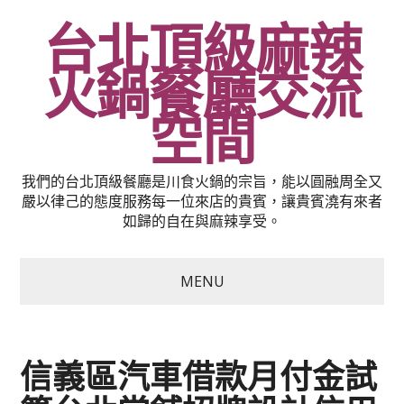
台北頂級麻辣
火鍋餐廳交流
空間
我們的台北頂級餐廳是川食火鍋的宗旨，能以圓融周全又
嚴以律己的態度服務每一位來店的貴賓，讓貴賓澆有來者
如歸的自在與麻辣享受。
MENU
信義區汽車借款月付金試