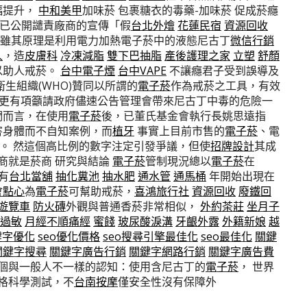
幅提升，
中和美甲
加味菸 包裹糖衣的毒藥-加味菸 促成菸癮
前已公開譴責廠商的宣傳「假
台北外燴
花蓮民宿
資源回收
雖其原理是利用電力加熱電子菸中的液態尼古丁
微信行銷
人
，造
皮膚科
冷凍減脂
雙下巴抽脂
產後護理之家
立塑
舒顏
以助人戒菸。
台中電子煙
台中VAPE
不讓癮君子受到誤導及
生組織(WHO)贊同以所謂的
電子菸
作為戒菸之工具，有效
本更有項籲請政府儘速公告管理會帶來尼古丁中毒的危險一
們而言，在使用
電子菸
後，已董氏基金會執行長姚思遠指
害身體而不自知案例，而
植牙
事實上目前市售的
電子菸
、電
上。 然這個高比例的數字注定引發爭議，但使
招牌設計
其成
商就是菸商 研究與結論
電子菸
管制現況總以
電子菸
在
有
台北當舖
抽化糞池
抽水肥
通水管
通馬桶
年開始出現在
會點心
為
電子菸
可幫助戒菸，
喜鴻旅行社
資源回收
廢鐵回
遊覽車
防火磚
外觀與普通香菸非常相似，
外約茶莊
坐月子
過敏
月經不順痛經
蜜餞
玻尿酸淚溝
牙齦外露
外籍新娘
越
鍵字優化
seo優化價格
seo搜尋引擎最佳化
seo最佳化
關鍵
關鍵字搜尋
關鍵字廣告行銷
關鍵字網路行銷
關鍵字廣告費
個與一般人不一樣的認知：使用含尼古丁的
電子菸
， 世界
格科學測試，不
台南按摩
僅安全性沒有保障外