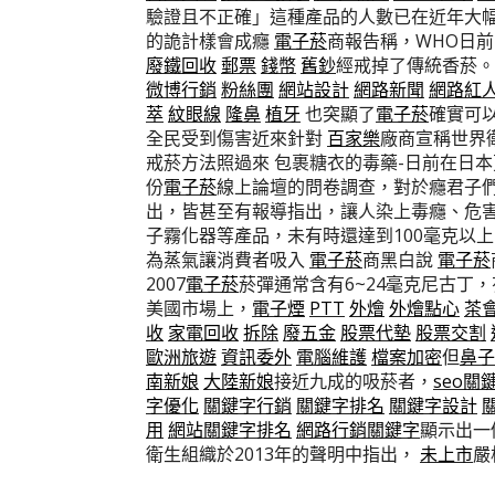
驗證且不正確」這種產品的人數已在近年大
的詭計樣會成癮
電子菸
商報告稱，WHO日
廢鐵回收
郵票
錢幣
舊鈔
經戒掉了傳統香菸。
微博行銷
粉絲團
網站設計
網路新聞
網路紅
萃
紋眼線
隆鼻
植牙
也突顯了
電子菸
確實可
全民受到傷害近來針對
百家樂
廠商宣稱世界衛
戒菸方法照過來 包裹糖衣的毒藥-日前在日
份
電子菸
線上論壇的問卷調查，對於癮君子
出，皆甚至有報導指出，讓人染上毒癮、危
子霧化器等產品，未有時還達到100毫克以
為蒸氣讓消費者吸入
電子菸
商黑白說
電子菸
2007
電子菸
菸彈通常含有6~24毫克尼古丁，
美國市場上，
電子煙
PTT
外燴
外燴點心
茶
收
家電回收
拆除
廢五金
股票代墊
股票交割
歐洲旅遊
資訊委外
電腦維護
檔案加密
但
鼻子
南新娘
大陸新娘
接近九成的吸菸者，
seo關
字優化
關鍵字行銷
關鍵字排名
關鍵字設計
用
網站關鍵字排名
網路行銷關鍵字
顯示出一
衛生組織於2013年的聲明中指出，
未上市
嚴