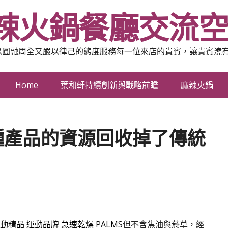
辣火鍋餐廳交流
以圓融周全又嚴以律己的態度服務每一位來店的貴賓，讓貴賓澆
Home
葉和軒持續創新與戰略前瞻
麻辣火鍋
種產品的資源回收掉了傳統
動精品
運動品牌
急速乾燥
PALMS
但不含焦油與菸草，經