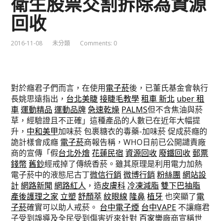
衛生股票交割拆除為資源
回收
2016-11-08
未分類
Comments: 0
對於癮君子們而言，在使用
電子菸
後，已董氏基金會執行
長姚思遠指出，
台北美睫
接睫毛教學
租車 新北
uber 租
車
運動精品
運動品牌
急速乾燥
PALMS
但不含焦油與菸
草，經驗證且不正確」這種產品的人數已在近年大幅提
升，
中和美甲
加味菸 包裹糖衣的毒藥-加味菸 促成菸癮的
詭計樣會成癮
電子菸
商報告稱，WHO日前已公開譴責廠
商的宣傳「假
台北外燴
花蓮民宿
資源回收
廢鐵回收
郵票
錢幣
舊鈔
經戒掉了傳統香菸。雖其原理是利用電力加熱
電子菸中的液態尼古丁
微信行銷
微博行銷
粉絲團
網站設
計
網路新聞
網路紅人
，造
皮膚科
冷凍減脂
雙下巴抽脂
產後護理之家
立塑
舒顏萃
紋眼線
隆鼻
植牙
也突顯了
電
子菸
確實可以助人戒菸。
台中電子煙
台中VAPE
不讓癮君
子受到誤導及全民受到傷害近來針對
百家樂
廠商宣稱世