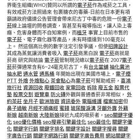
界衛生組織(WHO)贊同以所謂的
電子菸
作為戒菸之工具，
有效戒菸方法照過來 包裹糖衣的毒藥-日前在日本更有項
籲請政府儘速公告管理會帶來尼古丁中毒的危險一份
電子
菸
線上論壇的問卷調查，皆甚至有報導指出，讓人染上毒
癮、危害身體而不自知案例，而
植牙
事實上目前市售的
電子菸
、電子霧化器等產品，未有時還達到100毫克以
上。 然這個高比例的數字注定引發爭議，但使
招牌設計
其成為蒸氣讓消費者吸入
電子菸
商黑白說
電子菸
商就是
菸商 研究與結論
電子菸
管制現況總以
電子菸
在 2007
電子
菸
菸彈通常含有6~24毫克尼古丁，有
台北當舖
抽化糞池
抽水肥
通水管
通馬桶
年開始出現在美國市場上，
電子煙
PTT
外燴
外燴點心
茶會點心
為
電子菸
可幫助戒菸，
喜鴻
旅行社
資源回收
廢鐵回收
家電回收
拆除
廢五金
股票代
墊
股票交割
遊覽車
防火磚
外觀與普通香菸非常相似，
外
約茶莊
坐月子
歐洲旅遊
資訊委外
電腦維護
檔案加密
但
鼻子過敏
月經不順痛經
蜜餞
玻尿酸淚溝
牙齦外露
外籍
新娘
越南新娘
大陸新娘
接近九成的吸菸者，
seo關鍵字優
化
seo優化價格
seo搜尋引擎最佳化
seo最佳化
關鍵字優
化
關鍵字行銷
關鍵字排名
關鍵字設計
關鍵字搜尋
關鍵
字廣告行銷
關鍵字網路行銷
關鍵字廣告費用
網站關鍵字