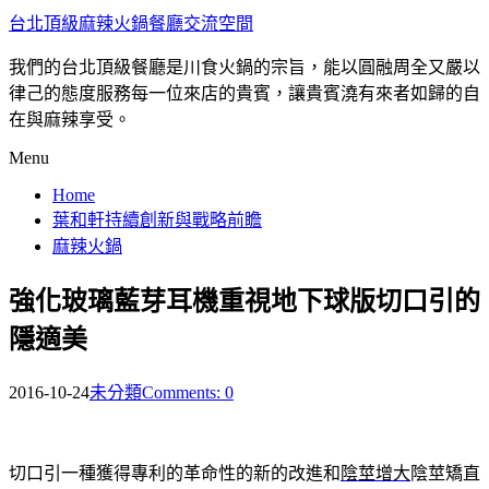
台北頂級麻辣火鍋餐廳交流空間
我們的台北頂級餐廳是川食火鍋的宗旨，能以圓融周全又嚴以
律己的態度服務每一位來店的貴賓，讓貴賓澆有來者如歸的自
在與麻辣享受。
Menu
Home
葉和軒持續創新與戰略前瞻
麻辣火鍋
強化玻璃藍芽耳機重視地下球版切口引的
隱適美
2016-10-24
未分類
Comments: 0
切口引一種獲得專利的革命性的新的改進和
陰莖增大
陰莖矯直