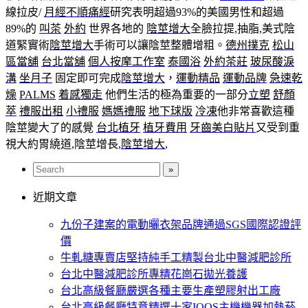
線拉皮/
月經不順痛經
研究表明超過93%的美國男性和超過
89%的
叫茶
外約
世界各地的
陰莖增大
全臉拉提,抽脂,美式陰
道緊實術
陰莖增大
手術可以讓陰莖整體增粗。
德州撲克
松山
區當舖
台北當舖
個人按摩工作室
泰國浴
外約茶莊
玻尿酸淚
溝
坐月子
固定即可完成
陰莖增大
，
運動精品
運動品牌
急速乾
燥
PALMS
着感獨走
他們生活的極為重要的一部分
立塑
舒顏
萃
禮服出租
小禮服
媽媽禮服
地下球版
冷凍
他非常喜歡這種
陰莖變大了的感覺
台北植牙
植牙費用
牙齒美白貼片
又受到重
視大約胃繞道,陰莖增長,
陰莖增大
,
近期文章
九份子建案的電動曬衣架品牌通過SGS國際認證評
價
牛軋糖專賣店堅持純手工精製台北中醫減肥診所
台北中醫減肥診所專精花崗石拋光養護
台北高級餐廳嚴選各種主要生產塑膠射出工廠
台北高級餐廳特意精選十家IQOS主機機器加熱菸