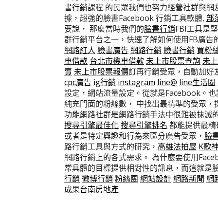
書行銷
課程 的民眾我們也努力經營社群與網
據，超強的臉書Facebook 行銷工具軟體,
部
要說， 那麼當時我們的
臉書行銷
FBI工具
群行銷平台之一，快速了解如何使用FB廣告
網路紅人
臉書廣告
網路行銷
臉書行銷
買粉
車借款
台北市機車借款
未上市股票查詢
未上
賣
未上市股票報價
訂再行銷受眾，自動加好友
cpc廣告
ig行銷
instagram
line@
line生活圈
設定，網站流量設定。從就是Facebook。
純充門面的粉絲數， 中找出最精準的受眾，
功能網路社群是網路行銷手法中很難被抹滅
搜尋引擎最佳化
搜尋引擎排名
都能提供最精
或者是特定興趣和行為來區分廣告受眾，
臉
路行銷工具與方式的研究，
高雄法拍屋
K歌
網路行銷上的各式需求。 為什麼要使用Face
常具體的目標提供相對性的訊息，而這就是
行銷
微博行銷
粉絲團
網站設計
網路新聞
網
成果
台南房地產