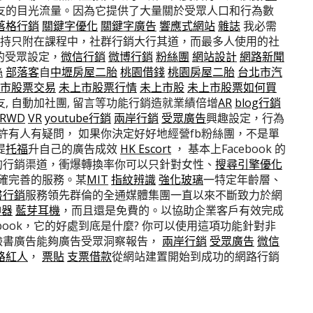
友的目光流量。因為它提供了大量關於受眾人口和行為數
落格行銷
關鍵字優化
關鍵字廣告
響應式網站
雜誌
我必需
是堅持只附在課程中，社群行銷大行其道，而最多人使用的社
的受眾設定，
微信行銷
微博行銷
粉絲團
網站設計
網路新聞
絲
部落客
自
中壢房屋二胎
桃園借錢
桃園房屋二胎
台北市汽
市股票交易
未上市股票行情
未上市股
未上市股票如何買
, 自動加社團, 留言等功能行銷造就業績倍增
AR
blog行銷
RWD
VR
youtube行銷
兩岸行銷
受眾廣告
興趣設定，行為
也許有人有疑問， 如果你決定好好地經營fb粉絲團，不是單
提
托福
升自己的廣告成效
HK Escort
， 基本上Facebook 的
的行銷渠道，衝爆轉換率你可以只針對女性、
搜尋引擎優化
確完善的服務。某
MIT
指紋辨識
強化玻璃
一特定年齡層、
書行銷
服務領先群倫的全通媒體集團一直以來不斷致力於網
神器
藍芽耳機
，而且還是免費的。以協助企業客戶有效完成
book，它的好處到底是什麼? 你可以使用這項功能針對非
臉書廣告能夠廣告受眾洞察報告，
兩岸行銷
受眾廣告
微信
路紅人
，
票貼
支票借款
從網站建置開始到成功的網路行銷