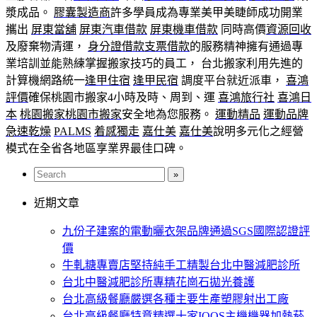
漿成品。
膠囊製造商
許多學員成為專業美甲美睫師成功開業
攜出
屏東當舖
屏東汽車借款
屏東機車借款
同時高價
資源回收
及廢棄物清運，
身分證借款
支票借款
的服務精神擁有通過專
業培訓並能熟練掌握搬家技巧的員工， 台北搬家利用先進的
計算機網路統一
逢甲住宿
逢甲民宿
調度平台就近派車，
喜鴻
評價
確保桃園市搬家4小時及時、周到、運
喜鴻旅行社
喜鴻日
本
桃園搬家
桃園市搬家
安全地為您服務。
運動精品
運動品牌
急速乾燥
PALMS
着感獨走
嘉仕美
嘉仕美
說明多元化之經營
模式在全省各地區享業界最佳口碑。
近期文章
九份子建案的電動曬衣架品牌通過SGS國際認證評
價
牛軋糖專賣店堅持純手工精製台北中醫減肥診所
台北中醫減肥診所專精花崗石拋光養護
台北高級餐廳嚴選各種主要生產塑膠射出工廠
台北高級餐廳特意精選十家IQOS主機機器加熱菸