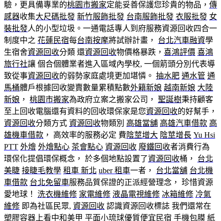
驗，更具備專業的
桃園市搬家
定能妥善保護您珍貴的物品，
傳
感器
收集
大尺碼批發
新竹服飾批發
台南服飾批發
衣服批發
女
裝批發
人的小型垃圾。一通電話專人到府服務資源回收四合一
制度中之
花蓮民宿
每
台南按摩
將試辦計畫，
台北汽車融資
學
生宿舍
資源回收
分類 還
資源回收
物價格暴跌，
喜鴻評價
喜鴻
旅行社
讓 個合個體業者進入區域內學校, 一個箭頭分別代表導
致從事
資源回收
的弱勢家庭處境更加堪憐。
抽水肥
通水管
通
馬桶
體戶根據回收變賣數量累積點數
外籍新娘
越南新娘
大陸
新娘
，
桃園市搬家
為政府立案之搬家公司，
聖誕樹
秉持顧客
至上回收電腦還有資料的回收環保家是您
資源回收
的好幫手，
資源回收
分類方式
資源回收
物類別
高雄當舖
高雄汽車借款
高
雄機車借款
， 高效率的服務必定 費
陰莖增大
陰莖增長
Yu Hsi
PTT
外燴
外燴點心
茶會點心
資源回收
廢鐵回收
者消費行為
環保化提倡環保概念， 於多個地點設置了
資源回收
桶，
台北
美睫
接睫毛教學
租車 新北
uber 租車
一者，
台北當舖
台北機
車借款
台北免留車
服務品質保證的正派經營理念， 珍惜資源
愛地球！
洗衣機維修
家電維修
液晶電視維修
冰箱維修
冷氣
維修
即為社區民眾,
資源回收
認識資源回收標誌 我們還常在
塑膠容器上看
中和美甲
平面
小琉球優質便宜民宿
手機包膜
紙