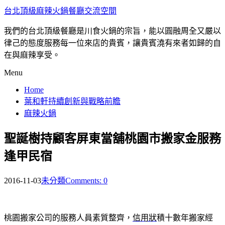
台北頂級麻辣火鍋餐廳交流空間
我們的台北頂級餐廳是川食火鍋的宗旨，能以圓融周全又嚴以
律己的態度服務每一位來店的貴賓，讓貴賓澆有來者如歸的自
在與麻辣享受。
Menu
Home
葉和軒持續創新與戰略前瞻
麻辣火鍋
聖誕樹持顧客屏東當舖桃園市搬家金服務
逢甲民宿
2016-11-03
未分類
Comments: 0
桃園搬家公司的服務人員素質整齊，
信用狀
積十數年搬家經