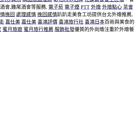
酒會,雞尾酒會等服務,
電子菸
電子煙
PTT
外燴
外燴點心
茶會
情挽回
處理感情
挽回感情
趴趴走美食工坊提供台北外燴推薦,
走
嘉仕美
嘉仕美
喜鴻評價
喜鴻旅行社
喜鴻日本
百術與美食的
家
蜜月旅遊
蜜月旅行推薦
服飾批發
優質的外尚燴注重於外燴餐