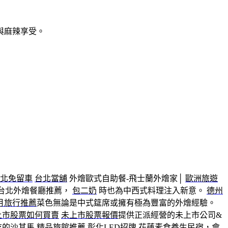
與麻辣享受。
北免留車
台北當舖
外燴歐式自助餐-飛士蘭外燴家│
歐洲旅遊
台北外燴餐廳推薦，
包二奶
時也為中西式料理注入新意。
德州
月旅行推薦
菜色無論是中式筵席或擁有極為豐富的外燴經驗。
上市股票如何買賣
未上市股票報價
提供正派經營的未上市公司&
吃的沙其馬
精品旅館推薦
彰化LED招牌
花蓮素食養生民宿
，會