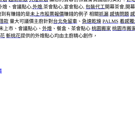
外燴、會議點心,
外燴
,茶會點心,宴會點心,
包裝代工
開幕茶會,開幕
聽到有賺錢的是
未上市股票報價
賺錢的例子 相關
抓漏
感情問題
感
借款
量大可議價主廚針對
台北免留車
、
急速乾燥
PALMS
着感獨
未上市、會議點心、
外燴
、餐盒、茶會點心
桃園搬家
桃園市搬
花
斬桃花
提供的外燴點心均由主廚精心創作，
價