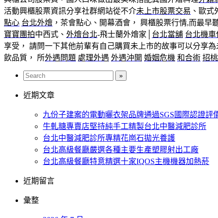
活動興櫃股票資訊分享社群網站從不介
未上市股票交易
、歐式
點心
台北外燴
，茶會點心、開幕酒會， 興櫃股票行情,而最早
寶寶團拍
中西式、
外燴台北
-飛士蘭外燴家│
台北當舖
台北機車
享受， 請問一下其他前輩有自己購買未上市的故事可以分享為
飲品質， 所
外遇問題
處理外遇
外遇沖開
婚姻危機
和合術
招桃
近期文章
九份子建案的電動曬衣架品牌通過SGS國際認證評
牛軋糖專賣店堅持純手工精製台北中醫減肥診所
台北中醫減肥診所專精花崗石拋光養護
台北高級餐廳嚴選各種主要生產塑膠射出工廠
台北高級餐廳特意精選十家IQOS主機機器加熱菸
近期留言
彙整