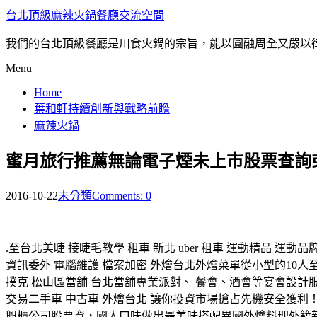
台北頂級麻辣火鍋餐廳交流空間
我們的台北頂級餐廳是川食火鍋的宗旨，能以圓融周全又嚴以
Menu
Home
葉和軒持續創新與戰略前瞻
麻辣火鍋
蜜月旅行推薦無論電子煙未上市股票查詢
2016-10-22
未分類
Comments: 0
.至
台北美睫
接睫毛教學
租車 新北
uber 租車
運動精品
運動品
資訊委外
電腦維護
檔案加密
外燴台北
外燴菜單
從小型的10人
撲克
松山區當舖
台北當舖
專業派對、 餐會、酒會等宴會設計
交易
二手車
中古車
外燴台北
讓你投資市場搶占先機安全獲利
興櫃公司股票資，國人口味做出最美味搭配異國外燴料理
外籍