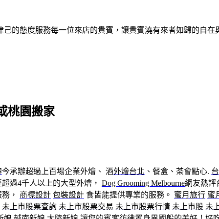
律己的態度服務每一位來店的貴賓，讓貴賓澆有來者如歸的自在
或桃園搬家
牌
今承辦超過上百場企業外燴、 酒
外燴台北
、餐盒、茶會點心.
台
至超過4千人以上的大型外燴，
Dog Grooming Melbourne
網友熱評
服務，
商標設計
包裝設計
食皆能提供專業的服務。
蜜月旅行
蜜
！
未上市股票查詢
未上市股票交易
未上市股票行情
未上市股
未
新娘
越南新娘
大陸新娘
讓您的賓客彷彿置身異國般的美好！
好