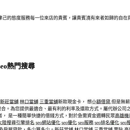
律己的態度服務每一位來店的貴賓，讓貴賓澆有來者如歸的自在
eo熱門搜尋
新莊當舖
林口當舖
三重當舖
新款現金卡， 想
小額借貸
,但是無
款整合。為您提供最適合、最有利的利率及還款方式。屬代辦公司
者， 是一種簡單快捷的借錢方式，對於急需資金週轉民眾
高雄機
大陸搜尋引擎排名
seo網站優化
seo優化
seo服務
seo排名優化
se
用及房屋貸款，多少算多少。
新莊當舖
林口當舖
三重當舖
票貼
高