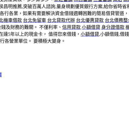
 侯昌明推薦,突破百萬人諮詢,量身規劃優質銀行方案,給你省時省
事各行各業，如果有需要解決資金借錢週轉困難的簡易借貸管道，
北機車借款
台北免留車
台北貸款代辦
台北優惠貸款
台北債務整
錢及財務的難關。 不僅利率、
信用貸款
小額借貸
身分證借款
在達5年以上的現金卡， 值得您來借錢，
小額借貸
,小額借錢,
本行各營業單位。 要積極大變身。
價