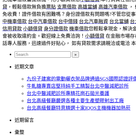
貸
，輕鬆借款無負擔
票貼
支票借款
高雄當舖
高雄汽車借款
，
免收費！證件借款有困難嗎？身份證借款有問題嗎?不管您從
中機車借款
台中汽車借款
台中借錢
台北汽車融資
台北當舖
台
信用貸款
小額借貸
身分證借款
機車借款
您輕鬆拿現金，解決金
會被收取違約金。歡迎線上免費洽詢！
小額借貸
在金融市場存
話專人服務，迅速過件好貼心， 如有貸款需求請親洽或電洽 
近期文章
九份子建案的電動曬衣架品牌通過SGS國際認證評
牛軋糖專賣店堅持純手工精製台北中醫減肥診所
台北中醫減肥診所專精花崗石拋光養護
台北高級餐廳嚴選各種主要生產塑膠射出工廠
台北高級餐廳特意精選十家IQOS主機機器加熱菸
近期留言
彙整