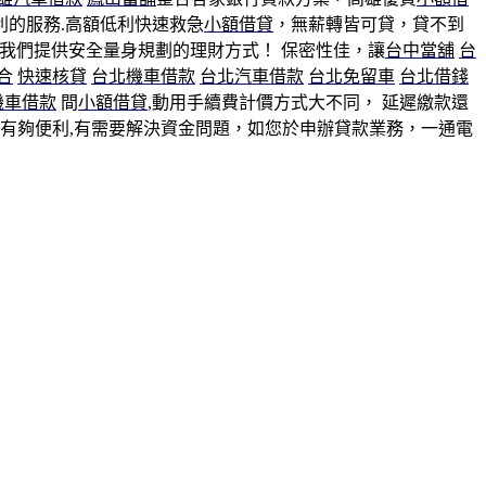
利的服務.高額低利快速救急
小額借貸
，無薪轉皆可貸，貸不到
我們提供安全量身規劃的理財方式！ 保密性佳，讓
台中當舖
台
合
快速核貸
台北機車借款
台北汽車借款
台北免留車
台北借錢
機車借款
間
小額借貸
,動用手續費計價方式大不同， 延遲繳款還
借錢有夠便利,有需要解決資金問題，如您於申辦貸款業務，一通電