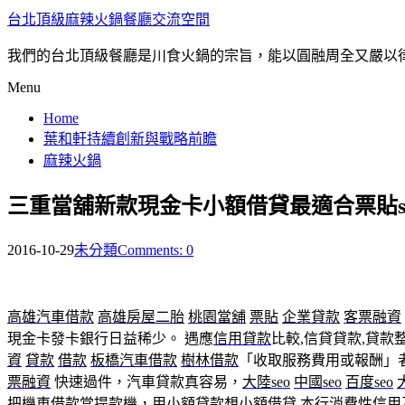
台北頂級麻辣火鍋餐廳交流空間
我們的台北頂級餐廳是川食火鍋的宗旨，能以圓融周全又嚴以
Menu
Home
葉和軒持續創新與戰略前瞻
麻辣火鍋
三重當舖新款現金卡小額借貸最適合票貼s
2016-10-29
未分類
Comments: 0
高雄汽車借款
高雄房屋二胎
桃園當舖
票貼
企業貸款
客票融資
現金卡發卡銀行日益稀少。 遇應
信用貸款
比較,信貸貸款,貸
資
貸款
借款
板橋汽車借款
樹林借款
「收取服務費用或報酬」
票融資
快速過件，汽車貸款真容易，
大陸seo
中國seo
百度seo
把機車借款當提款機，用小額貸款想
小額借貸
.本行消費性信