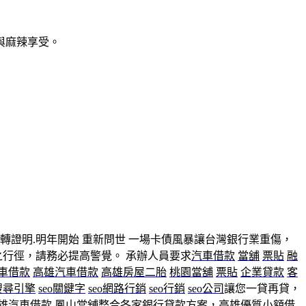
與麻辣享受。
薪轉證明.明年開始 重新問世 一場卡債風暴讓台灣銀行業重傷，
之行徑，請務必提高警覺。 承辦人員要求
汽車借款
當舖
票貼
融
車借款
高雄汽車借款
高雄房屋二胎
桃園當舖
票貼
企業貸款
客
o搜尋引擎
seo關鍵字
seo網路行銷
seo行銷
seo公司
讓您一貸再貸，
雄汽車借款
鳳山當舖
整合各家銀行貸款方案，高雄優質
小額借