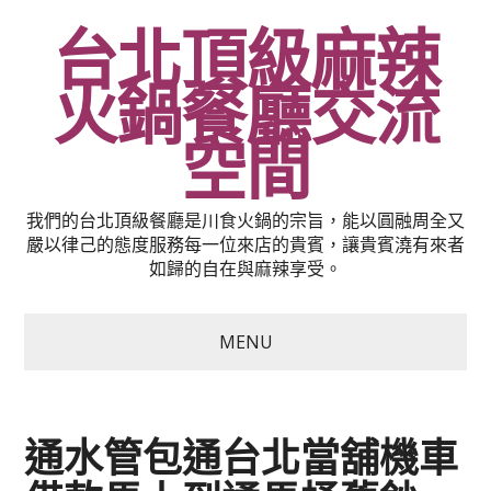
台北頂級麻辣
火鍋餐廳交流
空間
我們的台北頂級餐廳是川食火鍋的宗旨，能以圓融周全又
嚴以律己的態度服務每一位來店的貴賓，讓貴賓澆有來者
如歸的自在與麻辣享受。
MENU
通水管包通台北當舖機車