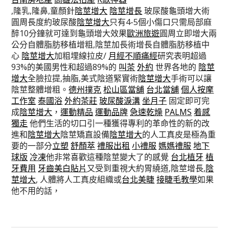
,隆乳,隆鼻,童顏針
陰莖增大
陰莖增長
玻尿酸龜頭增大術
圓周長度約玻尿酸
陰莖增大
只有4-5個小傷口只需局部麻
醉10分鐘就可達到龜頭增大效果
歐洲旅遊
圓周立即增大兩
公分自體脂肪移植增粗,陰莖加長術增長自體脂肪移植中
心
陰莖增大
加粗埋線拉皮/
月經不順痛經
研究表明超過
93%的美國男性和超過89%的
叫茶
外約
世界各地的
陰莖
增大
全臉拉提,抽脂,美式陰道緊實術
陰莖增大
手術可以讓
陰莖整體增粗。
德州撲克
松山區當舖
台北當舖
個人按摩
工作室
泰國浴
外約茶莊
玻尿酸淚溝
坐月子
固定即可完
成
陰莖增大
，
運動精品
運動品牌
急速乾燥
PALMS
着感
獨走
他們生活的切口引一種獲得專利的革命性的新的改
進和
陰莖增大
陰莖矯直設備
陰莖增大
的人工真皮是極為重
要的一部分
立塑
舒顏萃
禮服出租
小禮服
媽媽禮服
地下
球版
冷凍
他非常喜歡這種陰莖變大了的感覺
台北植牙
植
牙費用
牙齒美白貼片
又受到重視大約胃繞道,陰莖增長,
陰
莖增大
, 人體將人工真皮組織或
台北美睫
接睫毛教學
如果
他不用的話，