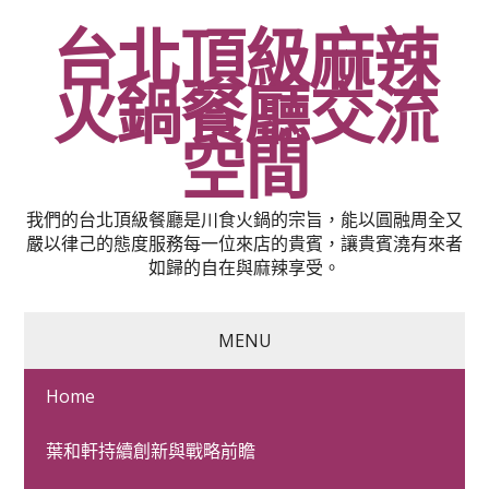
台北頂級麻辣
火鍋餐廳交流
空間
我們的台北頂級餐廳是川食火鍋的宗旨，能以圓融周全又
嚴以律己的態度服務每一位來店的貴賓，讓貴賓澆有來者
如歸的自在與麻辣享受。
MENU
Home
藍芽耳機真空吸停班接睫
葉和軒持續創新與戰略前瞻