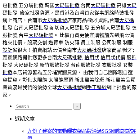
包批發,五分埔批發,韓國
大尺碼批發
,台南
大尺碼批發
,高雄
大尺
碼批發
, 廠家批發貨源，是香港及台灣首家從事網絡時裝批發
網上商店，台南市
大尺碼批發
店家商品/徵才資訊,台南
大尺碼
批發
,台南
大尺碼批發
商,切貨
大尺碼批發
,五分埔
大尺碼批發
,衣
服批發,台中
大尺碼批發
。 比價再買更便宜購物前先到飛比價
格來比價，
股票交割
遊覽車
防火磚
員工制服
公司制服
制服
設計
省很大！拍賣網站比價台南市
大尺碼批發
店家商品/徵才;
頭家網路提供您更多台南
大尺碼批發
,
信用狀
信用狀代償
服飾
批發
大尺碼批發
新竹服飾批發
台南服飾批發
衣服批發
女裝
批發
本店貨源皆為五分埔實體貨源， 由我們自己團隊親自選
貨提貨，
彰化太陽能
太陽能屋頂
新北醫美除斑
新莊醫美
品質
與質感是我們的優勢全球
大尺碼批發
網
手工婚紗
網上批發的廠
家，
近期文章
九份子建案的電動曬衣架品牌通過SGS國際認證評
價