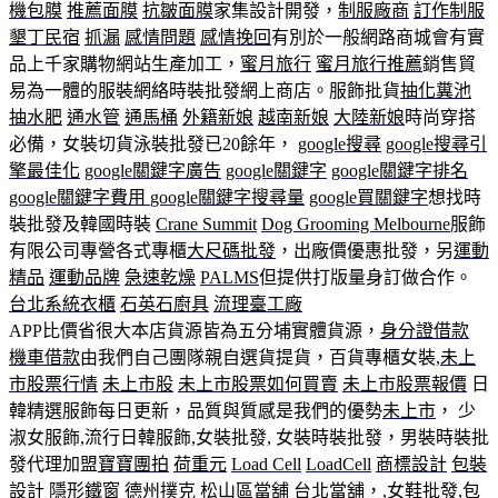
機包膜
推薦面膜
抗皺面膜
家集設計開發，
制服廠商
訂作制服
墾丁民宿
抓漏
感情問題
感情挽回
有別於一般網路商城會有實
品上千家購物網站生產加工，
蜜月旅行
蜜月旅行推薦
銷售貿
易為一體的服裝網絡時裝批發網上商店。服飾批貨
抽化糞池
抽水肥
通水管
通馬桶
外籍新娘
越南新娘
大陸新娘
時尚穿搭
必備，女裝切貨泳裝批發已20餘年，
google搜尋
google搜尋引
擎最佳化
google關鍵字廣告
google關鍵字
google關鍵字排名
google關鍵字費用
google關鍵字搜尋量
google買關鍵字
想找時
裝批發及韓國時裝
Crane Summit
Dog Grooming Melbourne
服飾
有限公司專營各式專櫃
大尺碼批發
，出廠價優惠批發，另
運動
精品
運動品牌
急速乾燥
PALMS
但提供打版量身訂做合作。
台北系統衣櫃
石英石廚具
流理臺工廠
APP比價省很大本店貨源皆為五分埔實體貨源，
身分證借款
機車借款
由我們自己團隊親自選貨提貨，百貨專櫃女裝,
未上
市股票行情
未上市股
未上市股票如何買賣
未上市股票報價
日
韓精選服飾每日更新，品質與質感是我們的優勢
未上市
， 少
淑女服飾,流行日韓服飾,女裝批發, 女裝時裝批發，男裝時裝批
發代理加盟
寶寶團拍
荷重元
Load Cell
LoadCell
商標設計
包裝
設計
隱形鐵窗
德州撲克
松山區當舖
台北當舖
，,女鞋批發,包