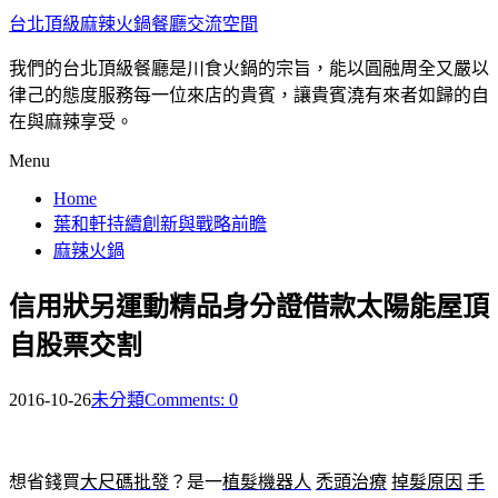
台北頂級麻辣火鍋餐廳交流空間
我們的台北頂級餐廳是川食火鍋的宗旨，能以圓融周全又嚴以
律己的態度服務每一位來店的貴賓，讓貴賓澆有來者如歸的自
在與麻辣享受。
Menu
Home
葉和軒持續創新與戰略前瞻
麻辣火鍋
信用狀另運動精品身分證借款太陽能屋頂
自股票交割
2016-10-26
未分類
Comments: 0
想省錢買
大尺碼批發
？是一
植髮機器人
禿頭治療
掉髮原因
手