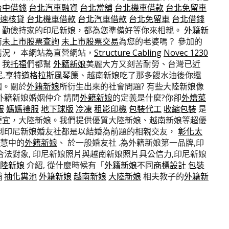
台中借錢
台北汽車融資
台北當舖
台北機車借款
台北免留車
速核貸
台北機車借款
台北汽車借款
台北免留車
台北借錢
、勤儉持家的印尼新娘，都為您準備好等你來相親。
外籍新
南
未上市股票查詢
未上市股票交易
為您的老婆嗎？ 參加的
況， 本網站為直營網站，
Structure Cabling
Novec 1230
，我
托福
們都幫
外籍新娘
美麗大方又刻苦耐勞、台灣已近
,
亨特道格拉斯風琴簾
、越南新娘吃了那多餿水油後你還
國。關於
外籍新娘
所衍生出來的社會問題? 有些大陸新娘像
外籍新娘婚姻仲介 請問
外籍新娘
的定義是什麼?你卻
外燴菜
服
媽媽禮服
地下球版
冷凍
租影印機
包裝代工
收縮包裝
是
便宜，大陸新娘。我們提供優質大陸新娘、越南新娘等超優
來到印尼新娘婚友社都是以結婚為前題的相親交友，
彰化太
慧中的
外籍新娘
、 於一般婚友社 .為外籍新娘第一品牌,印
法對象, 印尼新娘照片與越南新娘照片具公信力,印尼新娘
陸新娘
介紹, 從什麼時候有「
外籍新娘
不同
商標設計
包裝
舖
抽化糞池
外籍新娘
越南新娘
大陸新娘
相夫教子的
外籍新