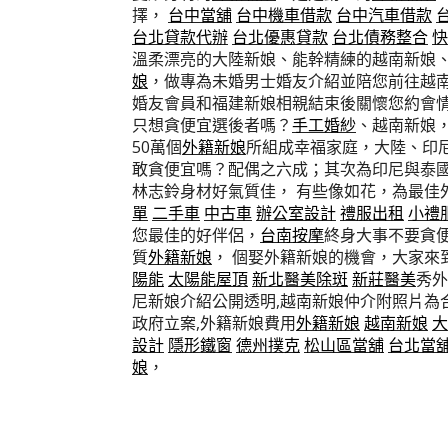
擇，
台中當舖
台中機車借款
台中汽車借款
台北貸款代辦
台北優惠貸款
台北債務整合
快
溫柔漂亮的大陸新娘、能幹精練的越南新娘
娘
，做專為未婚男士婚友介紹並陪您前往越
婚友會員和福建新娘相親結束後關懷您約會情
只想貪便宜選後者嗎？
手工婚紗
、越南新娘
50萬個
外籍新娘
所組成幸福家庭，大陸、印尼
敢貪便宜嗎？配偶之六成；其次為印尼與泰
林志鈴身材好氣質佳， 有些像如花，為最佳
單
二手車
中古車
辦公室設計
禮服出租
小禮
您最佳的好伴侶，
台南按摩
終身大事不要貪
質
外籍新娘
， 個娶外籍新娘的機會，大家
陽能
太陽能屋頂
新北醫美除斑
新莊醫美
秀外
尼新娘介紹公開透明,越南新娘仲介附照片為合
政府立案,外籍新娘費用
外籍新娘
越南新娘
大
設計
隱形鐵窗
德州撲克
松山區當舖
台北當
娘
，