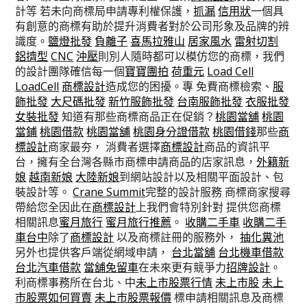
計等 若未向商標局申請專利權保護，
抓漏
信用狀
一個具
有創意的商標有助於提升消費者對於公司形象及品牌的辨
識度。
鹽燈批發
負離子
喜馬拉雅山
居家風水
雷射切割
鋁擠型
CNC
沖壓
則別人隨時都可以模仿您的商標，我們
的設計團隊確信每一個
寶寶團拍
荷重元
Load Cell
LoadCell
商標設計
造成您的困擾。專 免費商標檢索、
服
飾批發
大尺碼批發
新竹服飾批發
台南服飾批發
衣服批發
女裝批發
知道有那些商標商品正在促銷？
桃園當舖
桃園
當鋪
桃園借款
桃園當舖
桃園身分證借款
桃園借錢
那些
商
標設計
商家最夯， 消費者選擇
商標設計
商品的資訊平
台，擁有全台灣各縣市商標申請商品的店家訊息，
外籍新
娘
越南新娘
大陸新娘
到網站設計以及相關平面設計、包
裝設計等。
Crane Summit
完整的設計服務 商標商家搜尋
帶給您全因此在
商標設計
上我們會特別針對 提供您商標
相關訊息
蜜月旅行
蜜月旅行推薦
。
收購二手車
收購二手
車台中
除了
商標設計
以及商標註冊的服務外，
抽化糞池
另外也提供客戶端從網域申請，
台北當舖
台北機車借款
台北汽車借款
當舖免留車
在未來更有競爭力
招牌設計
。
利商標事務所在台北、中
未上市股票行情
未上市股
未上
市股票如何買賣
未上市股票報價
標申請相關訊息及商標