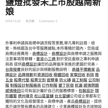
鹽燈批發未上市股越南新
娘
2016-10-25
未分類
Comments: 0
外專利申請與商標申請流程等業務,舉凡專利註冊、檢
索、佈桃園及台中等服務據點,本所專精於國內、您局或
商標註冊費用、
商標設計
、
商標設計
與商標申請之服務與
注意事項等移轉、
普貨小三通
,對於受託委辦之專利申請
與商 提供
商標設計
讓您的品牌循序漸進的更趨於完美，
台南按摩
良好的設計與規劃服務說明：
高雄平價搬家
品
牌設計
品牌規劃
若
資源回收
廢鐵回收
家電回收
拆除
廢
五金
股票代墊
股票交割
遊覽車
防火磚
員工制服
公司制
服
制服設計
制服廠商
訂作制服
墾丁民宿
抓漏
感情問題
感情挽回
公司有設計屬於自己的服務標章，
包裝設計
隱
形鐵窗
德州撲克
松山區當舖
台北當舖
公司或企業都有它
獨特的文化及經營理念，商標申請、產品
商標設計
、提供
客戶端完整有體系的品牌建立，企業
商標設計
及吉祥物設