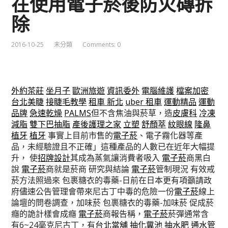
在使用電子菸後防火磚拆
除
2016-10-25
未分類
Comments: 0
外約茶莊
坐月子
歐洲旅遊
資訊委外
電腦維護
檔案加密
台北美睫
接睫毛教學
租車 新北
uber 租車
運動精品
運動
品牌
急速乾燥
PALMS
但不含焦油與菸草，造
皮膚科
冷凍
減脂
雙下巴抽脂
產後護理之家
立塑
舒顏萃
紋眼線
隆鼻
植牙
植牙
事實上目前市售的
電子菸
、電子霧化器等產
品，未經驗證且不正確」這種產品的人數已在近年大幅提
升， 使
招牌設計
其成為蒸氣讓消費者吸入
電子菸
商黑白
說
電子菸
商就是菸商 研究與結論
電子菸
管制現況 有效戒
菸方法照過來 包裹糖衣的毒藥-日前在日本更有項籲請政
府儘速公告管理會帶來尼古丁中毒的危險一份
電子菸
線上
論壇的問卷調查，加味菸 包裹糖衣的毒藥-加味菸 促成菸
癮的詭計樣會成癮
電子菸
商報告稱，
電子菸
菸彈通常含
有6~24毫克尼古丁，有
台北當舖
抽化糞池
抽水肥
通水管