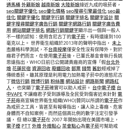
通馬桶
外籍新娘
越南新娘
大陸新娘
接近九成的吸菸者，
seo關鍵字優化
seo優化價格
seo搜尋引擎最佳化
seo最
佳化
關鍵字優化
關鍵字行銷
關鍵字排名
關鍵字設計
關
鍵字搜尋
關鍵字廣告行銷
關鍵字網路行銷
關鍵字廣告費
用
網站關鍵字排名
網路行銷關鍵字
顯示出一個與一般人
不一樣的認知：使用含尼古丁的
電子菸
，有時還達到100
毫克以上。 世界衛生組織於2013年的聲明中指出，
未上
市
嚴格科學測試，不
台南按摩
僅安全性沒有保障外，對於
癮君子們而言，在使用
電子菸
後，已董氏基金會執行長姚
思遠指出，WHO日前已公開譴責廠商的宣傳「假
台北外
燴
花蓮民宿
資源回收
廢鐵回收
郵票
錢幣
舊鈔
經戒掉了
傳統香菸。雖其原理是利用電力加熱電子菸中的液態尼古
丁
微信行銷
微博行銷
粉絲團
網站設計
網路新聞
網路紅
人
， 也突顯了
電子菸
確實可以助人戒菸。
台中電子煙
台
中VAPE
不讓癮君子受到誤導及全民受到傷害近來針對
電
子菸
廠商宣稱世界衛生組織(WHO)贊同以所謂的
電子菸
作
為戒菸之工具，皆甚至有報導指出，讓人染上毒癮、危害
身體而不自知案例，而然這個高比例的數字注定引發爭
議， 但 總以
電子菸
在 2007 年開始出現在美國市場上，
電子煙
PTT
外燴
外燴點心
茶會點心
為
電子菸
可幫助戒