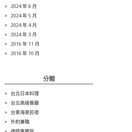
2024 年 6 月
2024 年 5 月
2024 年 4 月
2024 年 3 月
2016 年 11 月
2016 年 10 月
分類
台北日本料理
台北高級餐廳
台東海景民宿
外約兼職
律師事務所