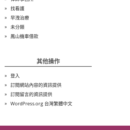
找看護
早洩治療
未分類
鳳山機車借款
其他操作
登入
訂閱網站內容的資訊提供
訂閱留言的資訊提供
WordPress.org 台灣繁體中文