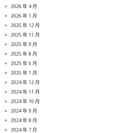
2026 年 4 月
2026 年 1 月
2025 年 12 月
2025 年 11 月
2025 年 9 月
2025 年 8 月
2025 年 5 月
2025 年 1 月
2024 年 12 月
2024 年 11 月
2024 年 10 月
2024 年 9 月
2024 年 8 月
2024 年 7 月