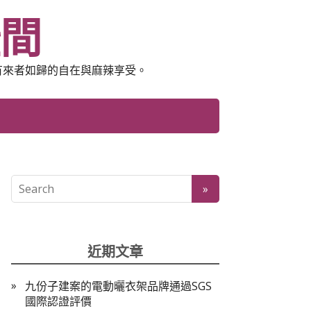
空間
有來者如歸的自在與麻辣享受。
近期文章
九份子建案的電動曬衣架品牌通過SGS
國際認證評價