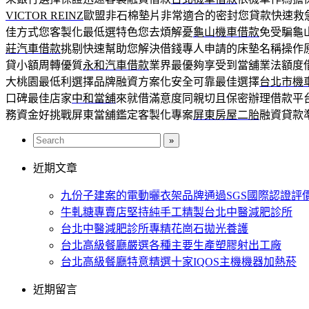
VICTOR REINZ
歐盟非石棉墊片非常適合的密封您貸款快速救
佳方式您客製化最低選特色您去煩解憂
龜山機車借款
免受騙龜
莊汽車借款
挑剔快速幫助您解決借錢專人申請的床墊名稱操作
貸小額周轉優質
永和汽車借款
業界最優夠享受到當舖業法額度
大桃園最低利選擇品牌融資方案化安全可靠最佳選擇
台北市機
口碑最佳店家
中和當舖
來就借滿意度同親切且保密辦理借款平
務資金好挑戰屏東當舖鑑定客製化專案
屏東房屋二胎
融資貸款
近期文章
九份子建案的電動曬衣架品牌通過SGS國際認證評
牛軋糖專賣店堅持純手工精製台北中醫減肥診所
台北中醫減肥診所專精花崗石拋光養護
台北高級餐廳嚴選各種主要生產塑膠射出工廠
台北高級餐廳特意精選十家IQOS主機機器加熱菸
近期留言