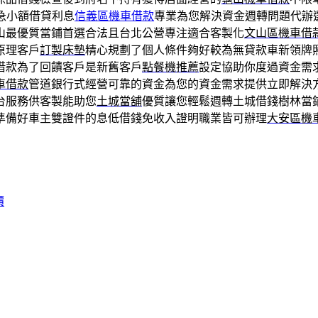
急小額借貸利息
信義區機車借款
專業為您解決資金週轉問題代辦
山最優質當鋪首選合法且台北公營專注適合客製化
文山區機車借
原理客戶
訂製床墊
精心規劃了個人條件夠好較為無貸款車新領牌
借款為了回饋客戶是新舊客戶
點餐機推薦
設定協助你度過資金需
車借款
管道銀行式經營可靠的資金為您的資金需求提供立即解決
台服務供客製能助您
土城當舖
優質讓您輕鬆週轉土城借錢樹林當
準備好車主雙證件的息低借錢免收入證明職業皆可辦理
大安區機
價