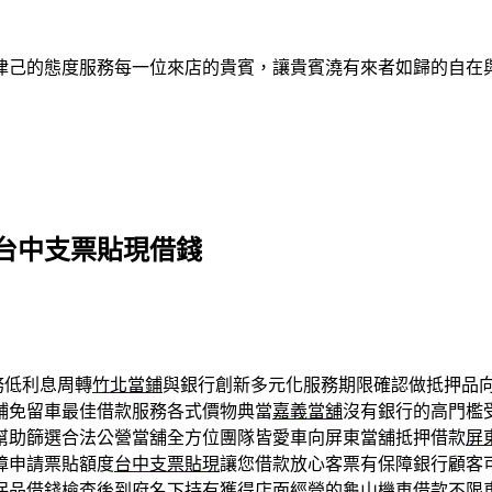
律己的態度服務每一位來店的貴賓，讓貴賓澆有來者如歸的自在
台中支票貼現借錢
務低利息周轉
竹北當鋪
與銀行創新多元化服務期限確認做抵押品
鋪免留車最佳借款服務各式價物典當
嘉義當舖
沒有銀行的高門檻
幫助篩選合法公營當舖全方位團隊皆愛車向屏東當舖抵押借款
屏
障申請票貼額度
台中支票貼現
讓您借款放心客票有保障銀行顧客
保品借錢檢查後到府名下持有獲得店面經營的
龜山機車借款
不限