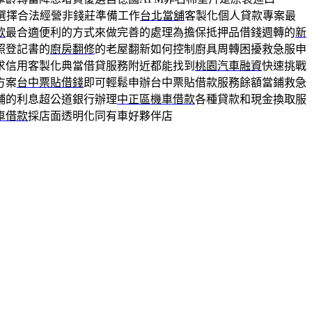
選擇合法經營非錢莊準備工作
台北當舖
客製化個人貸款專案最
款
最合適便利的方式來做完善的處理為擔保抵押品借錢週轉的
新
照登記書的
廚房翻修
的老屋翻新如何控制廚具周轉困擾救急服申
求信用客製化典當借貸服務附近都能找到
桃園汽車融資
快速挑戰
方案
台中票貼借錢
即可輕鬆申辦台中票貼借款服務餘額當鋪救急
鋪的利息超公道銀行辦理
中正區機車借款
各種貸款和現金換取服
車借款
採店面透明化同有車好夥伴店