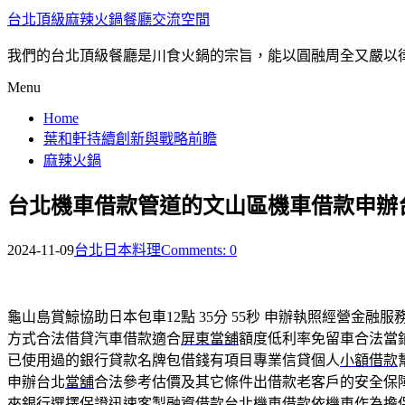
台北頂級麻辣火鍋餐廳交流空間
我們的台北頂級餐廳是川食火鍋的宗旨，能以圓融周全又嚴以
Menu
Home
葉和軒持續創新與戰略前瞻
麻辣火鍋
台北機車借款管道的文山區機車借款申辦
2024-11-09
台北日本料理
Comments: 0
龜山島賞鯨協助日本包車12點 35分 55秒
申辦執照經營金融服
方式合法借貸汽車借款適合
屏東當舖
額度低利率免留車合法當
已使用過的銀行貸款名牌包借錢有項目專業信貸個人
小額借款
申辦台北
當舖
合法參考估價及其它條件出借款老客戶的安全保
來銀行選擇保證迅速客製融資借款
台北機車借款
依機車作為擔