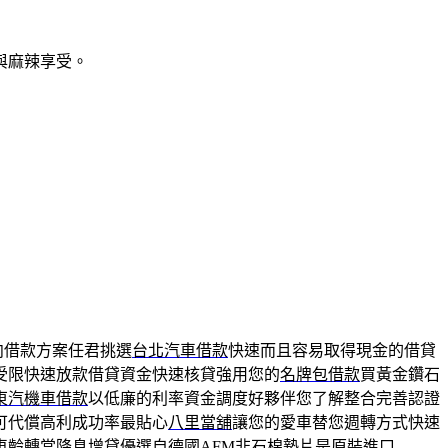
與麻辣享受。
向借款方案任君挑選
台北汽車借款
快速而且容易取得現金的借貸
受限快速放款借貸資金快速核貸強用您的
名牌包借款
買黃金鑽石
東汽機車借款
以低廉的利率資金調度好夥伴您了解整合完善認證
可代償高利成功率最貼心
八里當舖
讓您的愛車替您週轉方式快速
車齡轉當降息增貸優選自德國AFM非石棉墊片是原裝進口