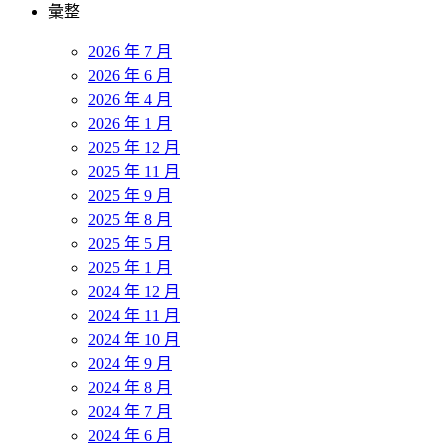
彙整
2026 年 7 月
2026 年 6 月
2026 年 4 月
2026 年 1 月
2025 年 12 月
2025 年 11 月
2025 年 9 月
2025 年 8 月
2025 年 5 月
2025 年 1 月
2024 年 12 月
2024 年 11 月
2024 年 10 月
2024 年 9 月
2024 年 8 月
2024 年 7 月
2024 年 6 月