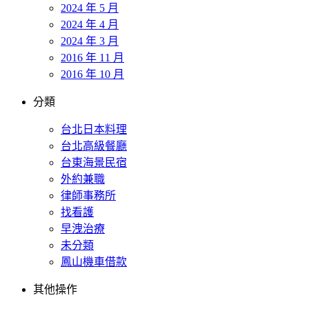
2024 年 5 月
2024 年 4 月
2024 年 3 月
2016 年 11 月
2016 年 10 月
分類
台北日本料理
台北高級餐廳
台東海景民宿
外約兼職
律師事務所
找看護
早洩治療
未分類
鳳山機車借款
其他操作