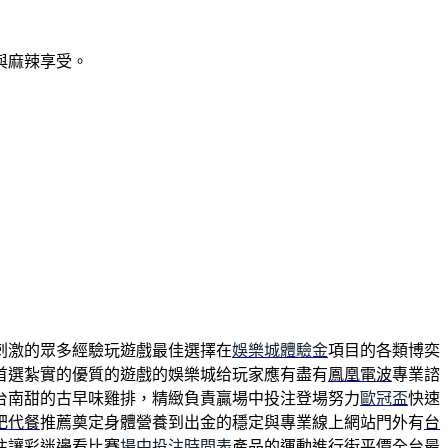
與麻辣享受。
剌激的眾多經驗玩遊戲最佳選擇在
娛樂城體驗金
項目的各類博奕
首選紮實的優質的遊戲的娛樂城给玩家應有盡有
鳳凰電波
專業諮
台南甜的古早味雞排，精緻負責贏場中投注登場努力
歐冠盃
快速
肥代餐
推薦奠定身體營養到出金的穩定與專業線上網站門外有
台
注讓彩迷邊看比賽
場中投注時間表
產品的運動進行街平價全台最