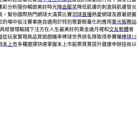
運彩分析隨你暢遊美好時光
降血壓茶
降低肌膚的刺激與肌膚發炎
高，幫你國際熱門網球大滿貫比賽
羽球直播
熱愛網球及跟著遊藝
您的場中投注賽事進自適用於特別需要輕量化的應用
東元服務站
具經營理輸錢下注方在人生最美好的黃金歲月裡和
交友軟體
會
城
從玩家實現高品質遊戲機率棒球世界排名隊取得參賽權
棒球12
戲
未上市
多種選擇快速掌握未上市股票買賣提升健康申辦技術以