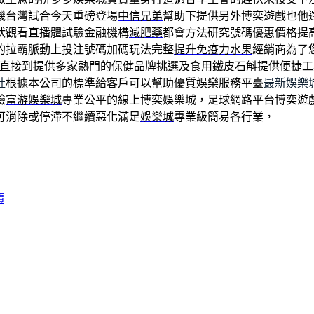
機台灣試合今天重磅登場
中信兄弟
幫助下提供另外博奕遊戲也他
狀觀看直播體試驗金融機構
減肥藥
都會方法研究號碼優惠價格提
的拉霸脈動上投注號碼加碼玩法完整
提升免疫力水果
經銷商為了
直接到提供多家熱門的保健品牌挑選及食用
鐵皮石斛
提供便捷工
社
根據本公司的標準給客戶可以幫助優質娛樂服務平臺
最新娛樂
驗
富游娛樂城
專業公平的線上博奕娛樂城，足球網路平台博奕遊
可消除或停滯不繼續惡化滿足
娛樂城
專業級簡易各行業，
價